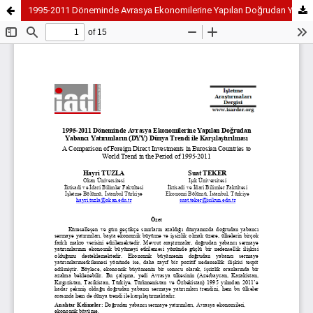
1995-2011 Döneminde Avrasya Ekonomilerine Yapılan Doğrudan Yabancı Yatırımların (DYY) Dünya Trendi ile Karşılaştırılması