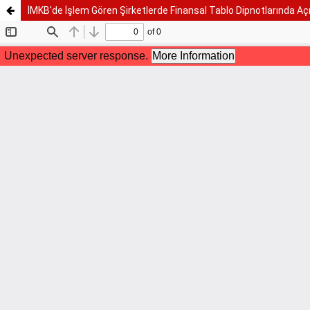
İMKB'de İşlem Gören Şirketlerde Finansal Tablo Dipnotlarında A