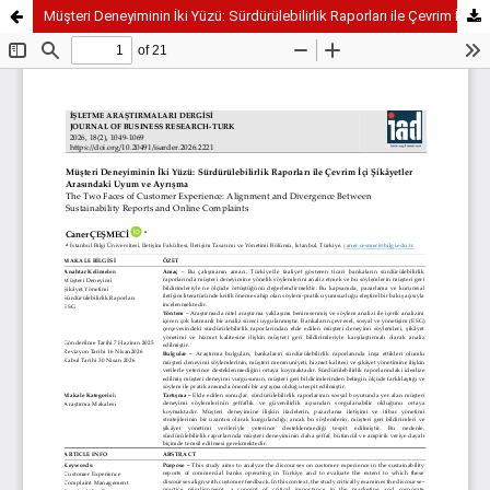
Müşteri Deneyiminin İki Yüzü: Sürdürülebilirlik Raporları ile Çevrim İçi Şikâyetler Arasındaki Uyum ve Ayrışma