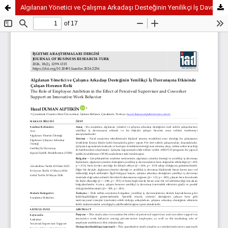
Algılanan Yönetici ve Çalışma Arkadaşı Desteğinin Yenilikçi İş Davranışına Etkisinde Çalışan Hırsının Rolü