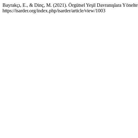
Bayrakçı, E., & Dinç, M. (2021). Örgütsel Yeşil Davranışlara Yönelt
https://isarder.org/index.php/isarder/article/view/1003