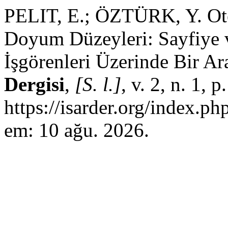
PELIT, E.; ÖZTÜRK, Y. Otel 
Doyum Düzeyleri: Sayfiye v
İşgörenleri Üzerinde Bir Ar
Dergisi
,
[S. l.]
, v. 2, n. 1,
https://isarder.org/index.ph
em: 10 ağu. 2026.