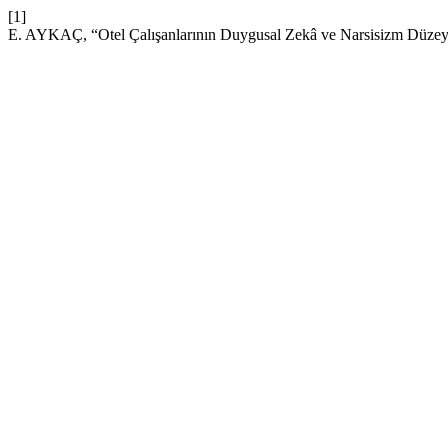
[1]
E. AYKAÇ, “Otel Çalışanlarının Duygusal Zekâ ve Narsisizm Düzeyle