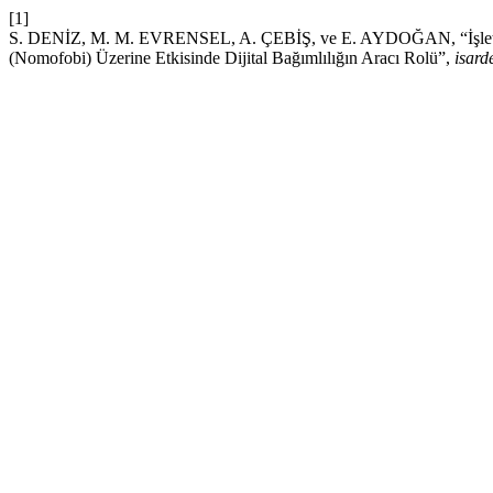
[1]
S. DENİZ, M. M. EVRENSEL, A. ÇEBİŞ, ve E. AYDOĞAN, “İşletmel
(Nomofobi) Üzerine Etkisinde Dijital Bağımlılığın Aracı Rolü”,
isard