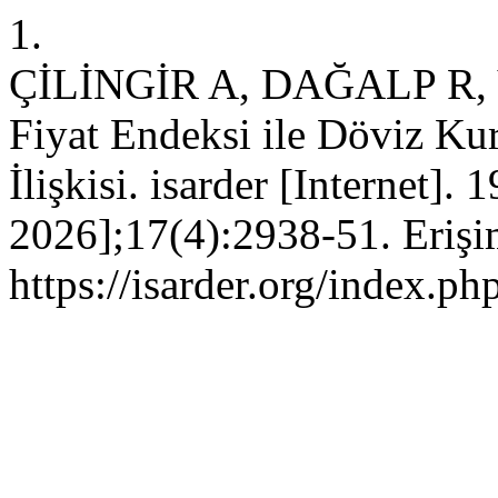
1.
ÇİLİNGİR A, DAĞALP R, Y
Fiyat Endeksi ile Döviz Ku
İlişkisi. isarder [Internet].
2026];17(4):2938-51. Erişi
https://isarder.org/index.ph