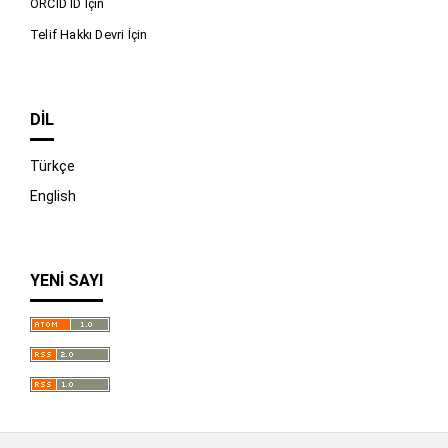
ORCID ID İçin
Telif Hakkı Devri İçin
DIL
Türkçe
English
YENI SAYI