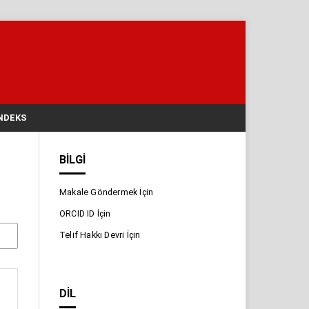
NDEKS
BILGI
Makale Göndermek İçin
ORCID ID İçin
Telif Hakkı Devri İçin
DIL