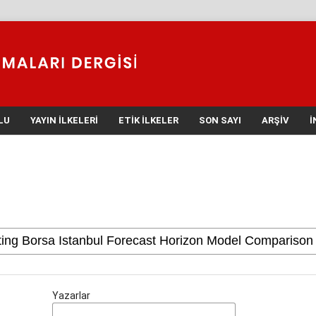
LU
YAYIN İLKELERI
ETIK İLKELER
SON SAYI
ARŞIV
İ
Yazarlar