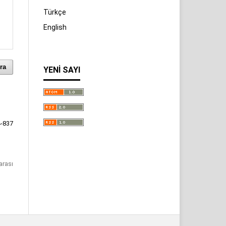
Türkçe
English
ra
YENI SAYI
-837
arası