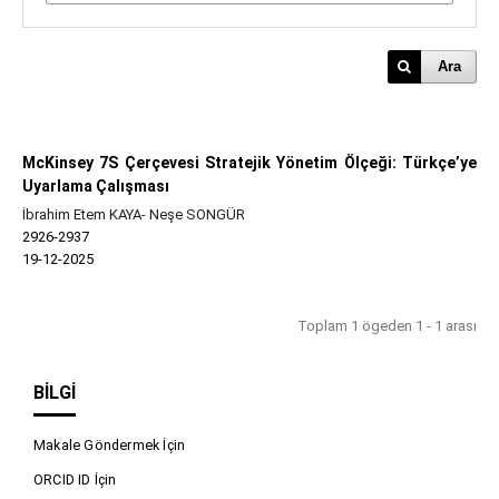
Ara
McKinsey 7S Çerçevesi Stratejik Yönetim Ölçeği: Türkçe’ye
Uyarlama Çalışması
İbrahim Etem KAYA- Neşe SONGÜR
2926-2937
19-12-2025
Toplam 1 ögeden 1 - 1 arası
BILGI
Makale Göndermek İçin
ORCID ID İçin