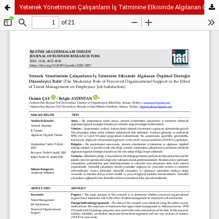
Yetenek Yönetiminin Çalışanların İş Tatminine Etkisinde Algılanan Örgütsel Desteğin Düzenleyici Rolü