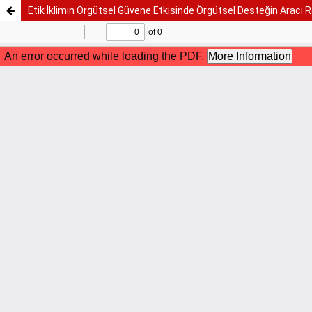
Etik İklimin Örgütsel Güvene Etkisinde Örgütsel Desteğin Aracı R