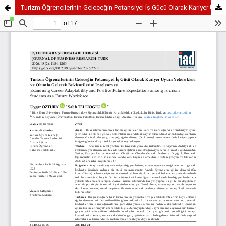
Turizm Öğrencilerinin Geleceğin Potansiyel İş Gücü Olarak Kariyer Uyum Yetenekleri ve Olumlu Gelecek Beklentilerini İncelenmesi