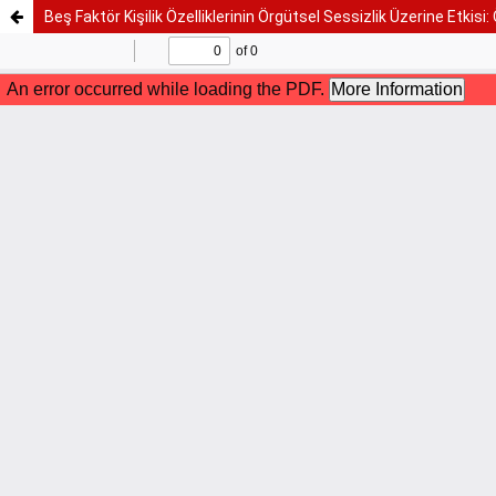
Beş Faktör Kişilik Özelliklerinin Örgütsel Sessizlik Üzerine Etkis