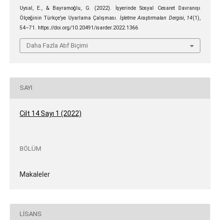
Uysal, E., & Bayramoğlu, G. (2022). İşyerinde Sosyal Cesaret Davranışı
Ölçeğinin Türkçe’ye Uyarlama Çalışması.
İşletme Araştırmaları Dergisi
,
14
(1),
54–71. https://doi.org/10.20491/isarder.2022.1366
Daha Fazla Atıf Biçimi
SAYI
Cilt 14 Sayı 1 (2022)
BÖLÜM
Makaleler
LISANS