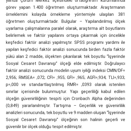
yılında Çorum Merkez ilçesindeki ortaöğretim kurumlarında
görev yapan 1.400 öğretmen oluşturmaktadır. Araştırmanın
örneklemini kolayda örnekleme yöntemiyle ulaşılan 381
öğretmen oluşturmaktadır. Bulgular – Yapılandırılmış ölçek
uyarlama çalışmalarına paralel olarak, araştırma alt boyutlarını
belirlemek ve faktör yapılarını ortaya çıkarmak için öncelikle
keşfedici faktör analizi yapılmıştır. SPSS programı yardımı ile
yapılan keşfedici faktör analizi sonucunda birden fazla faktör
yükü alan 2 madde, ölçekten çıkarılarak tek boyutlu “İşyerinde
Sosyal Cesaret Davranışı” ölçeği elde edilmiştir. Doğrulayıcı
faktör analizi sonucunda modelin uyum iyiliği indeksi CMIN/DF=
2,956; RMSEA= ,072; CFI= ,955; GFI= ,965; AGFI=,934; TLI=,933;
p=,000 ve standartlaştırılmış RMR= ,0393 olarak istenilen
sınırlar içerisinde bulunmuştur. Yapı geçerliliği kabul edilen
ölçeğin güvenirliliğinin tespiti için Cronbach Alpha değerinden
(0,849) yararlanılmıştır. Tartışma – Geçerlilik ve güvenirlilik
analizleri sonucunda, tek boyutlu ve 9 madden oluşan “İşyerinde
Sosyal Cesaret Davranışı” ölçeğinin son halinin geçerli ve
güvenilir bir ölçek olduğu tespit edilmiştir.