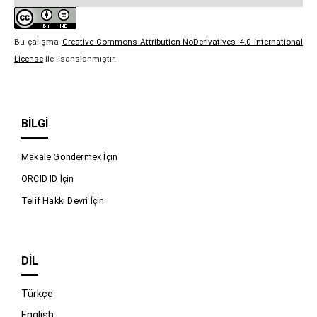
Bu çalışma
Creative Commons Attribution-NoDerivatives 4.0 International
License
ile lisanslanmıştır.
BILGI
Makale Göndermek İçin
ORCID ID İçin
Telif Hakkı Devri İçin
DIL
Türkçe
English