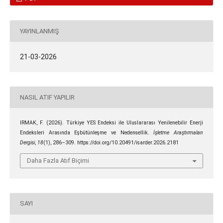
YAYINLANMIŞ
21-03-2026
NASIL ATIF YAPILIR
IRMAK, F. (2026). Türkiye YES Endeksi ile Uluslararası Yenilenebilir Enerji
Endeksleri Arasında Eşbütünleşme ve Nedensellik.
İşletme Araştırmaları
Dergisi
,
18
(1), 286–309. https://doi.org/10.20491/isarder.2026.2181
Daha Fazla Atıf Biçimi
SAYI