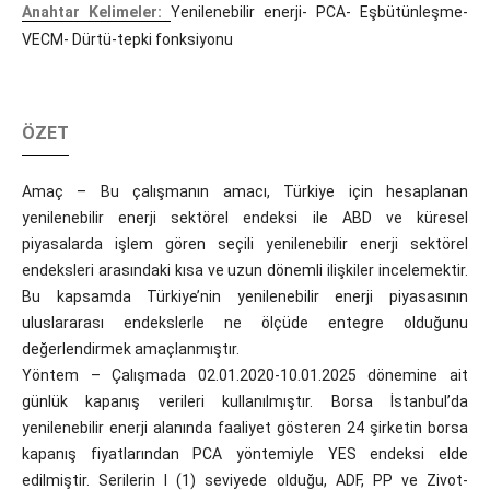
Anahtar Kelimeler:
Yenilenebilir enerji- PCA- Eşbütünleşme-
VECM- Dürtü-tepki fonksiyonu
ÖZET
Amaç – Bu çalışmanın amacı, Türkiye için hesaplanan
yenilenebilir enerji sektörel endeksi ile ABD ve küresel
piyasalarda işlem gören seçili yenilenebilir enerji sektörel
endeksleri arasındaki kısa ve uzun dönemli ilişkiler incelemektir.
Bu kapsamda Türkiye’nin yenilenebilir enerji piyasasının
uluslararası endekslerle ne ölçüde entegre olduğunu
değerlendirmek amaçlanmıştır.
Yöntem – Çalışmada 02.01.2020-10.01.2025 dönemine ait
günlük kapanış verileri kullanılmıştır. Borsa İstanbul’da
yenilenebilir enerji alanında faaliyet gösteren 24 şirketin borsa
kapanış fiyatlarından PCA yöntemiyle YES endeksi elde
edilmiştir. Serilerin I (1) seviyede olduğu, ADF, PP ve Zivot-