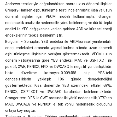
Andrews testleriyle doğrulandıktan sonra uzun dönemli ilişkiler
Gregory-Hansen eşbütünleşme testi incelenmiştir. Kısa ve uzun
dönemli ilişkiler için VECM modeli kullanılmıştır. Granger
nedensellik analizi ile nedensellik yönü belirlenmiş ve dürtü-tepki
analizi ile YES değişkenine verilen şoklara ABD ve küresel enerji
endekslerinin tepkisi belirlenmiştir.
Bulgular – Sonuçlar, YES endeksi ile ABD/küresel yenilenebilir
enerji endeksleri arasında yapısal kırılma altında uzun dönemli
eşbütünleşme ilişkisinin varlığını göstermektedir. VECM uzun
dönem katsayılarına göre YES endeksi MAC ve GSPTXCT ile
pozitif, GWE, RENIXX, ERIX ve DWCAEG ile negatif yönde ilişkilidir.
Hata düzeltme katsayısı-0.009458 olup YES’teki
dengesizliklerin yaklaşık 106 günde dengelendiğini
göstermektedir. Kısa dönemde YES üzerindeki etkiler GWE,
RENIXX, GSPTXCT ve DWCAEG tarafından belirlenmektedir.
Granger testi YES ile GWE arasında iki yönlü nedensellik, YES’ten
MAC, DWCAEG ve RENIXX’ e tek yönlü nedensellik olduğunu
ortaya koymuştur.
Tartışma – Bulgular, Türkiye yenilenebilir enerji piyasasının