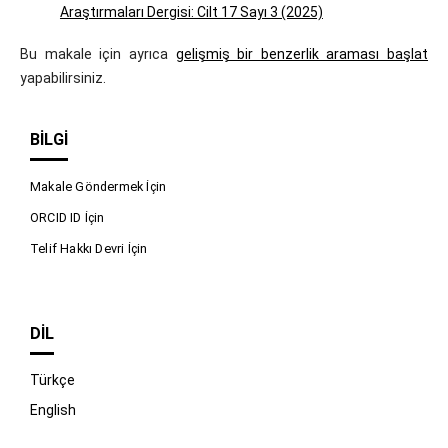
Araştırmaları Dergisi: Cilt 17 Sayı 3 (2025)
Bu makale için ayrıca
gelişmiş bir benzerlik araması başlat
yapabilirsiniz.
BILGI
Makale Göndermek İçin
ORCID ID İçin
Telif Hakkı Devri İçin
DIL
Türkçe
English