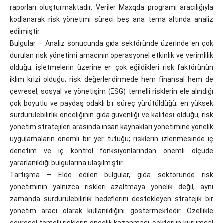
raporları oluşturmaktadır. Veriler Maxqda programı aracılığıyla
kodlanarak risk yönetimi süreci beş ana tema altında analiz
edilmiştir.
Bulgular – Analiz sonucunda gıda sektöründe üzerinde en çok
durulan risk yönetimi amacının operasyonel etkinlik ve verimlilik
olduğu; işletmelerin üzerine en çok eğildikleri risk faktörünün
iklim krizi olduğu; risk değerlendirmede hem finansal hem de
çevresel, sosyal ve yönetişim (ESG) temelli risklerin ele alındığı
çok boyutlu ve paydaş odaklı bir süreç yürütüldüğü; en yüksek
sürdürülebilirlik önceliğinin gıda güvenliği ve kalitesi olduğu; risk
yönetim stratejileri arasında insan kaynakları yönetimine yönelik
uygulamaların önemli bir yer tutuğu; risklerin izlenmesinde iç
denetim ve iç kontrol fonksiyonlarından önemli ölçüde
yararlanıldığı bulgularına ulaşılmıştır.
Tartışma – Elde edilen bulgular, gıda sektöründe risk
yönetiminin yalnızca riskleri azaltmaya yönelik değil, aynı
zamanda sürdürülebilirlik hedeflerini destekleyen stratejik bir
yönetim aracı olarak kullanıldığını göstermektedir. Özellikle
çevresel temelli risklerin öncelik kazanması, sektörün kurumsal