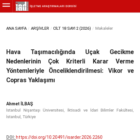
ANA SAYFA
/
ARŞIVLER
/
CILT 18 SAYI 2 (2026)
/
Makaleler
Hava Taşımacılığında Uçak Gecikme
Nedenlerinin Çok Kriterli Karar Verme
Yöntemleriyle Önceliklendirilmesi: Vikor ve
Copras Yaklaşımı
Ahmet İLBAŞ
İstanbul Nişantaşı Üniversitesi, İktisadi ve İdari Bilimler Fakültesi,
İstanbul, Türkiye
DOI:
https://doi.org/10.20491/isarder.2026.2260