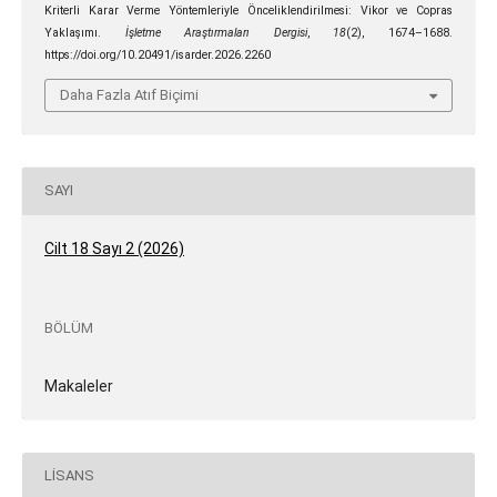
Kriterli Karar Verme Yöntemleriyle Önceliklendirilmesi: Vikor ve Copras
Yaklaşımı.
İşletme Araştırmaları Dergisi
,
18
(2), 1674–1688.
https://doi.org/10.20491/isarder.2026.2260
Daha Fazla Atıf Biçimi
SAYI
Cilt 18 Sayı 2 (2026)
BÖLÜM
Makaleler
LISANS