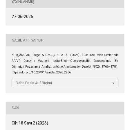
YAYINLANMIŞ
27-06-2026
NASIL ATIF YAPILIR
KILIÇARSLAN, Özge, & OMAÇ, B. A. A. (2026). Lüks Otel Web Sitelerinde
AR/VR Deneyim Vaatleri: İddia-Erişim-Operasyonellik Çerçevesinde Bir
Gimmick Pazarlama Analizi.
İşletme Araştırmaları Dergisi
,
18
(2), 1766–1781.
https://doi.org/10.20491/isarder.2026.2266
Daha Fazla Atıf Biçimi
SAYI
Cilt 18 Sayı 2 (2026)