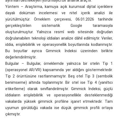
ayrımları destekleyen yorumlayıcı bir analitik araçtır.
Yöntem – Araştırma, kamuya açık kurumsal dijital içeriklere
dayalı doküman incelemesi ve nitel içerik analizi ile
yürütülmüştür. Örneklem çerçevesi, 06.01.2026 tarihinde
gerçekleştirilen sistematik Google taramasıyla
oluşturulmuştur. Yalnızca resmî web sitesinde doğrudan
doğrulanabilen teknoloji iddiaları analize dâhil edilmiştir. Veriler,
iddia, erişilebilirlik ve operasyonellik boyutlarında kodlanmıştır.
Bu boyutlar ayrıca Gimmick İndeksi üzerinden birlikte
değerlendirilmiştir.
Bulgular – Bulgular, örneklemde yalnızca bir otelin Tip 1
(operasyonel AR/VR) kapsamında yer aldığını göstermektedir.
Tip 2 örüntüsüne rastlanmamıştır. Beş otel Tip 3 (sembolik
benimseme) altında toplanmıştır. Bir otel ise Tip 4 (yanıltıcı
etiketleme) olarak sınıflandırılmıştır. Gimmick İndeksi, güçlü
iddiaların erişilebilirlik ve operasyonellikle desteklenmediği
vakalarda yüksek gimmick profiline işaret etmektedir. Tam
uyumun görüldüğü vakada ise düşük gimmick profili ortaya
çıkmıştır.