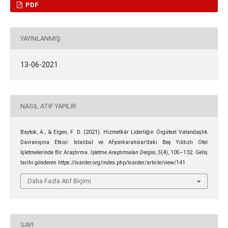
PDF
YAYINLANMIŞ
13-06-2021
NASIL ATIF YAPILIR
Baytok, A., & Ergen, F. D. (2021). Hizmetkâr Liderliğin Örgütsel Vatandaşlık
Davranışına Etkisi: İstanbul ve Afyonkarahisar’daki Beş Yıldızlı Otel
İşletmelerinde Bir Araştırma.
İşletme Araştırmaları Dergisi
,
5
(4), 105–132. Geliş
tarihi gönderen https://isarder.org/index.php/isarder/article/view/141
Daha Fazla Atıf Biçimi
SAYI