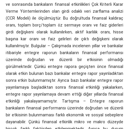
ve sonrasında bankaların finansal etkinlikleri Çok Kriterli Karar
Verme Yöntemlerinden olan girdi odaklı veri zarflama analizi
(CCR Modeli) ile ölçülmüştür. Bu doğrultuda finansal kaldıraç
oranı, toplam borç/toplam öz sermaye oranı ve faiz giderleri
girdi değişkeni olarak kullanılırken, aktif karlılık oranı, hisse
başına kar oranı ve faiz gelirleri de çıktı değişkeni olarak
kullanılmıştır. Bulgular – Çalışmada incelenen yıllar ve bankalar
itibariyle entegre raporun bankaların finansal performansı
üzerinde doğrudan ve düzenli bir etkisinin olmadığı
görülmektedir. Çünkü entegre rapora geçişten önce finansal
olarak etkin bulunan bazı bankalar entegre rapor yayınladıktan
sonra etkin bulunmamıştır. Ayrıca bazı bankalar entegre rapor
yayınlamaya başladıktan sonra finansal etkinliği yakalarken,
entegre rapor yayınlamaya devam ettiği diğer yıllarda finansal
etkinliği yakalayamamıştır. Tartışma – Entegre raporun
bankaların finansal performansı üzerinde doğrudan ve düzenli
bir etkisinin bulunmaması farklı ekonomik ve sosyal sebeplere
dayanabilir. Çünkü finansal etkinlik mikro ve makro düzeyde
birçok farklı faktörden etkilenmektedir. Ayrıca bu durum