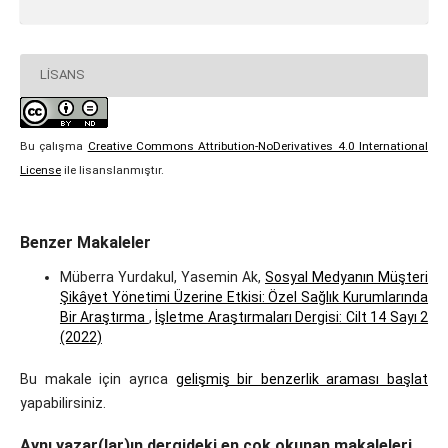
LISANS
Bu çalışma
Creative Commons Attribution-NoDerivatives 4.0 International
License
ile lisanslanmıştır.
Benzer Makaleler
Müberra Yurdakul, Yasemin Ak,
Sosyal Medyanın Müşteri
Şikâyet Yönetimi Üzerine Etkisi: Özel Sağlık Kurumlarında
Bir Araştırma
,
İşletme Araştırmaları Dergisi: Cilt 14 Sayı 2
(2022)
Bu makale için ayrıca
gelişmiş bir benzerlik araması başlat
yapabilirsiniz.
Aynı yazar(lar)ın dergideki en çok okunan makaleleri