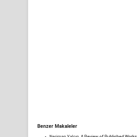
Benzer Makaleler
Neriman Yalçın,
A Review of Published Works