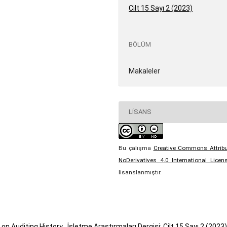
Cilt 15 Sayı 2 (2023)
BÖLÜM
Makaleler
LISANS
Bu çalışma
Creative Commons Attribu
NoDerivatives 4.0 International Licen
lisanslanmıştır.
 on Auditing History
,
İşletme Araştırmaları Dergisi: Cilt 15 Sayı 2 (2023)