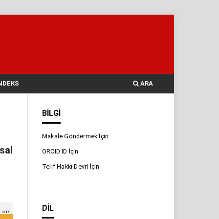
NDEKS
ARA
BILGI
Makale Göndermek İçin
sal
ORCID ID İçin
Telif Hakkı Devri İçin
DIL