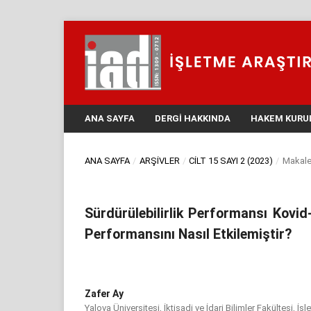
ANA SAYFA
DERGI HAKKINDA
HAKEM KURU
ANA SAYFA
/
ARŞIVLER
/
CILT 15 SAYI 2 (2023)
/
Makale
Sürdürülebilirlik Performansı Kovid
Performansını Nasıl Etkilemiştir?
Zafer Ay
Yalova Üniversitesi, İktisadi ve İdari Bilimler Fakültesi, İ