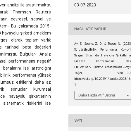
eri analizi ile araştırmaktır.
03-07-2023
 olarak Thomson Reuters
ların çevresel, sosyal ve
Yöntem- Bu çalışmada 2015-
NASIL ATIF YAPILIR
43 havayolu şirketi örneklem
rgesi olarak toplam varlık
Ay, Z., Seçme, Z. O., & Topcu, N. (2023
se tarihsel beta değerleri
Sürdürülebilirlik Performansı Kovid-
nılmıştır. Bulgular- Analiz
Salgını Sırasında Havayolu Şirketlerin
nsal performansını negatif
Finansal Performansını Nası
Etkilemiştir?.
İşletme Araştırmaları Dergis
betalarını ise arttırdığını
15
(2), 988–1002
bilirlik performansı yüksek
https://doi.org/10.20491/isarder.2023.16
lumsuz etkilerini daha az
1
pirik sonuçlar kurumsal
Daha Fazla Atıf Biçimi
nde havayolu şirketlerinin
e sistematik risklerini ise
SAYI