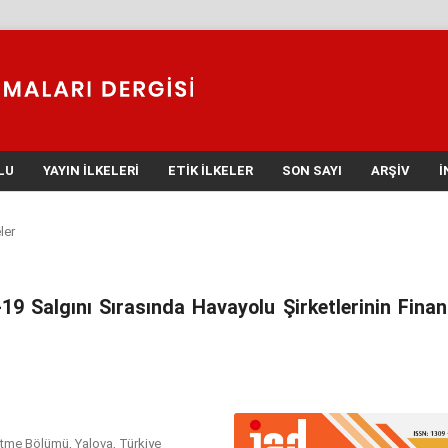
LU
YAYIN İLKELERI
ETIK İLKELER
SON SAYI
ARŞIV
İ
ler
-19 Salgını Sırasında Havayolu Şirketlerinin Finan
şletme Bölümü, Yalova, Türkiye