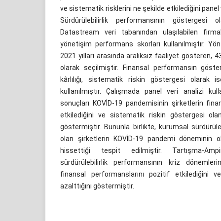
ve sistematik risklerini ne şekilde etkilediğini panel v
Sürdürülebilirlik performansının göstergesi
Datastream veri tabanından ulaşılabilen firma
yönetişim performans skorları kullanılmıştır. 
2021 yılları arasında aralıksız faaliyet gösteren, 
olarak seçilmiştir. Finansal performansın göste
kârlılığı, sistematik riskin göstergesi olarak i
kullanılmıştır. Çalışmada panel veri analizi kulla
sonuçları KOVİD-19 pandemisinin şirketlerin fina
etkilediğini ve sistematik riskin göstergesi olan 
göstermiştir. Bununla birlikte, kurumsal sürdürüle
olan şirketlerin KOVİD-19 pandemi döneminin o
hissettiği tespit edilmiştir. Tartışma-Am
sürdürülebilirlik performansının kriz dönemleri
finansal performanslarını pozitif etkilediğini v
azalttığını göstermiştir.