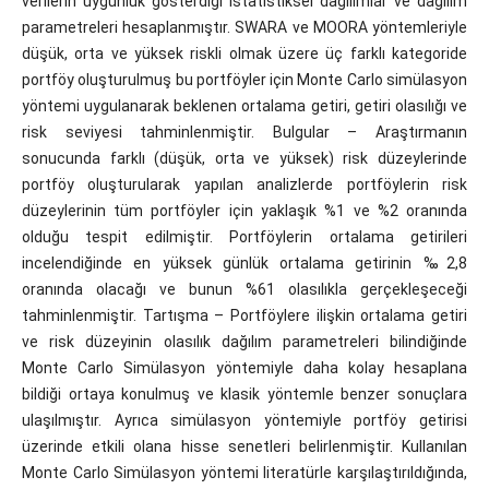
verilerin uygunluk gösterdiği istatistiksel dağılımlar ve dağılım
parametreleri hesaplanmıştır. SWARA ve MOORA yöntemleriyle
düşük, orta ve yüksek riskli olmak üzere üç farklı kategoride
portföy oluşturulmuş bu portföyler için Monte Carlo simülasyon
yöntemi uygulanarak beklenen ortalama getiri, getiri olasılığı ve
risk seviyesi tahminlenmiştir. Bulgular – Araştırmanın
sonucunda farklı (düşük, orta ve yüksek) risk düzeylerinde
portföy oluşturularak yapılan analizlerde portföylerin risk
düzeylerinin tüm portföyler için yaklaşık %1 ve %2 oranında
olduğu tespit edilmiştir. Portföylerin ortalama getirileri
incelendiğinde en yüksek günlük ortalama getirinin ‰2,8
oranında olacağı ve bunun %61 olasılıkla gerçekleşeceği
tahminlenmiştir. Tartışma – Portföylere ilişkin ortalama getiri
ve risk düzeyinin olasılık dağılım parametreleri bilindiğinde
Monte Carlo Simülasyon yöntemiyle daha kolay hesaplana
bildiği ortaya konulmuş ve klasik yöntemle benzer sonuçlara
ulaşılmıştır. Ayrıca simülasyon yöntemiyle portföy getirisi
üzerinde etkili olana hisse senetleri belirlenmiştir. Kullanılan
Monte Carlo Simülasyon yöntemi literatürle karşılaştırıldığında,