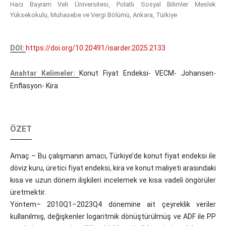
Hacı Bayram Veli Üniversitesi, Polatlı Sosyal Bilimler Meslek
Yüksekokulu, Muhasebe ve Vergi Bölümü, Ankara, Türkiye
DOI:
https://doi.org/10.20491/isarder.2025.2133
Anahtar Kelimeler:
Konut Fiyat Endeksi- VECM- Johansen-
Enflasyon- Kira
ÖZET
Amaç – Bu çalışmanın amacı, Türkiye’de konut fiyat endeksi ile
döviz kuru, üretici fiyat endeksi, kira ve konut maliyeti arasındaki
kısa ve uzun dönem ilişkileri incelemek ve kısa vadeli öngörüler
üretmektir.
Yöntem– 2010Q1–2023Q4 dönemine ait çeyreklik veriler
kullanılmış, değişkenler logaritmik dönüştürülmüş ve ADF ile PP