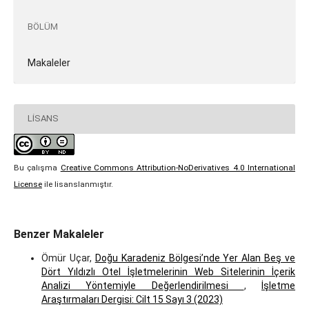
BÖLÜM
Makaleler
LISANS
Bu çalışma
Creative Commons Attribution-NoDerivatives 4.0 International
License
ile lisanslanmıştır.
Benzer Makaleler
Ömür Uçar,
Doğu Karadeniz Bölgesi’nde Yer Alan Beş ve
Dört Yıldızlı Otel İşletmelerinin Web Sitelerinin İçerik
Analizi Yöntemiyle Değerlendirilmesi
,
İşletme
Araştırmaları Dergisi: Cilt 15 Sayı 3 (2023)