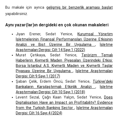
Bu makale için ayrıca
gelişmiş bir benzerlik araması başlat
yapabilirsiniz.
Aynı yazar(lar)ın dergideki en çok okunan makaleleri
Jiyan Erener, Sedat Yenice,
Kurumsal Yönetim
İşletmelerinin Finansal Performansları Üzerine Etkisinin
Analizi ve Bist Üzerine Bir Uygulama
,
İşletme
Araştırmaları Dergisi: Cilt 14 Sayı 1 (2022)
Murat Çetikaya, Sedat Yenice,
Terörizm Temalı
Haberlerin Kıymetli Maden Piyasaları Üzerindeki Etkisi:
Borsa İstanbul A.Ş. Kiymetli Maden ve Kıymetli Taşlar
Piyasası Üzerine Bir Uygulama
,
İşletme Araştırmaları
Dergisi: Cilt 9 Sayı 1 (2017)
Şaban Çelik, Erdem Öncü, Sedat Yenice,
Türkiye'deki
Bankaların Karşılaştırmalı Etkinlik Analizi
,
İşletme
Araştırmaları Dergisi: Cilt 10 Sayı 1 (2018)
Levent Sezal, Çağrı Kaan Yalçın, Sedat Yenice,
Does
Digitalisation Have an Impact on Profitability? Evidence
from the Turkish Banking Sector
,
İşletme Araştırmaları
Dergisi: Cilt 16 Sayı 4 (2024)