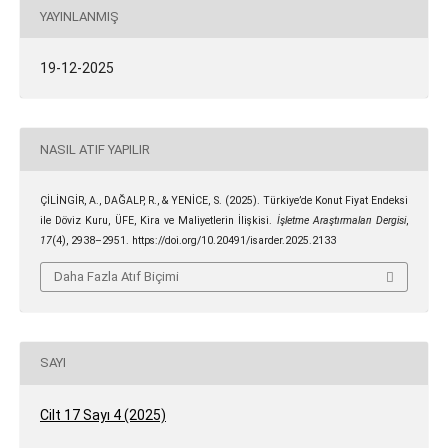
YAYINLANMIŞ
19-12-2025
NASIL ATIF YAPILIR
ÇİLİNGİR, A., DAĞALP, R., & YENİCE, S. (2025). Türkiye’de Konut Fiyat Endeksi
ile Döviz Kuru, ÜFE, Kira ve Maliyetlerin İlişkisi.
İşletme Araştırmaları Dergisi
,
17
(4), 2938–2951. https://doi.org/10.20491/isarder.2025.2133
Daha Fazla Atıf Biçimi
SAYI
Cilt 17 Sayı 4 (2025)