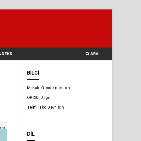
NDEKS
ARA
BILGI
Makale Göndermek İçin
ORCID ID İçin
Telif Hakkı Devri İçin
DIL