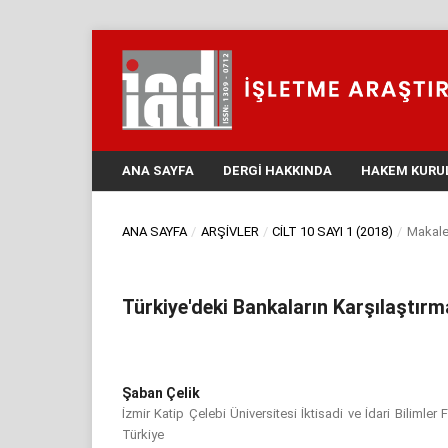
ANA SAYFA
DERGI HAKKINDA
HAKEM KURU
ANA SAYFA
/
ARŞIVLER
/
CILT 10 SAYI 1 (2018)
/
Makale
Türkiye'deki Bankaların Karşılaştırmal
Şaban Çelik
İzmir Katip Çelebi Üniversitesi İktisadi ve İdari Bilimler
Türkiye