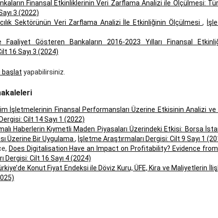
aların Finansal Etkinliklerinin Veri Zarflama Analizi ile Ölçülmesi: Tü
 Sayı 3 (2022)
ılık Sektörünün Veri Zarflama Analizi İle Etkinliğinin Ölçülmesi
,
İşl
Faaliyet Gösteren Bankaların 2016-2023 Yılları Finansal Etkinliğ
ilt 16 Sayı 3 (2024)
ı başlat
yapabilirsiniz.
akaleleri
 İşletmelerinin Finansal Performansları Üzerine Etkisinin Analizi ve
ergisi: Cilt 14 Sayı 1 (2022)
lı Haberlerin Kıymetli Maden Piyasaları Üzerindeki Etkisi: Borsa İst
ası Üzerine Bir Uygulama
,
İşletme Araştırmaları Dergisi: Cilt 9 Sayı 1 (2
ce,
Does Digitalisation Have an Impact on Profitability? Evidence from
 Dergisi: Cilt 16 Sayı 4 (2024)
rkiye’de Konut Fiyat Endeksi ile Döviz Kuru, ÜFE, Kira ve Maliyetlerin İliş
2025)