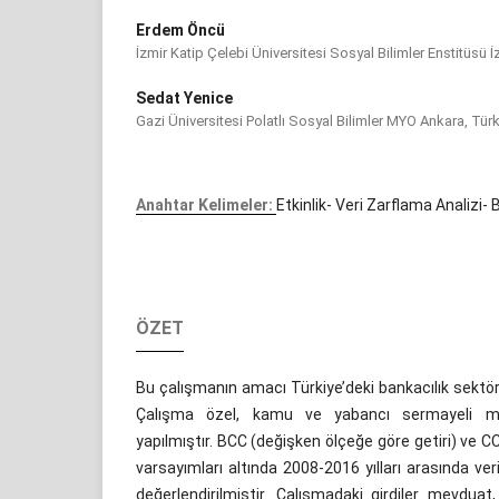
Erdem Öncü
İzmir Katip Çelebi Üniversitesi Sosyal Bilimler Enstitüsü İ
Sedat Yenice
Gazi Üniversitesi Polatlı Sosyal Bilimler MYO Ankara, Tür
Anahtar Kelimeler:
Etkinlik- Veri Zarflama Analizi-
ÖZET
Bu çalışmanın amacı Türkiye’deki bankacılık sektörü
Çalışma özel, kamu ve yabancı sermayeli me
yapılmıştır. BCC (değişken ölçeğe göre getiri) ve CC
varsayımları altında 2008-2016 yılları arasında ver
değerlendirilmiştir. Çalışmadaki girdiler mevduat,