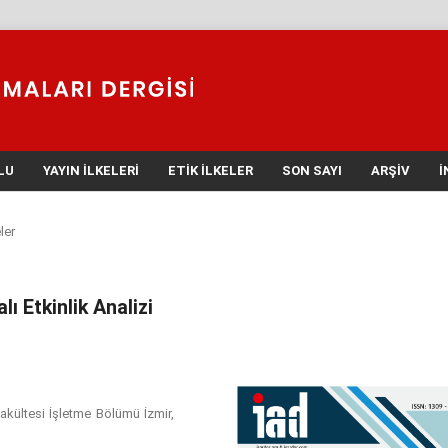
LU
YAYIN İLKELERI
ETIK İLKELER
SON SAYI
ARŞIV
İ
ler
ı Etkinlik Analizi
 Fakültesi İşletme Bölümü İzmir,