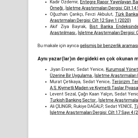
Kadir Özdemir,
Entegre Rapor Yayınlayan Bank
Örneği
,
İşletme Araştırmaları Dergisi: Cilt 14
Oğuzhan Çarıkçı, Fevzi Akbulut,
Türk Bankac
Araştırmaları Dergisi: Cilt 12 Sayı 1 (2020)
Akif Ziya Bayrak,
Bist Banka Endeksinde 
Araştırılması
,
İşletme Araştırmaları Dergisi: C
Bu makale için ayrıca
gelişmiş bir benzerlik aramas
Aynı yazar(lar)ın dergideki en çok okunan m
Jiyan Erener, Sedat Yenice,
Kurumsal Yönetim
Üzerine Bir Uygulama
,
İşletme Araştırmaları D
Murat Çetikaya, Sedat Yenice,
Terörizm Tema
A.Ş. Kiymetli Maden ve Kıymetli Taşlar Piyas
Levent Sezal, Çağrı Kaan Yalçın, Sedat Yeni
Turkish Banking Sector
,
İşletme Araştırmaları
Ali ÇİLİNGİR, Rukiye DAĞALP, Sedat YENİCE,
Tü
İşletme Araştırmaları Dergisi: Cilt 17 Sayı 4 (
İndir