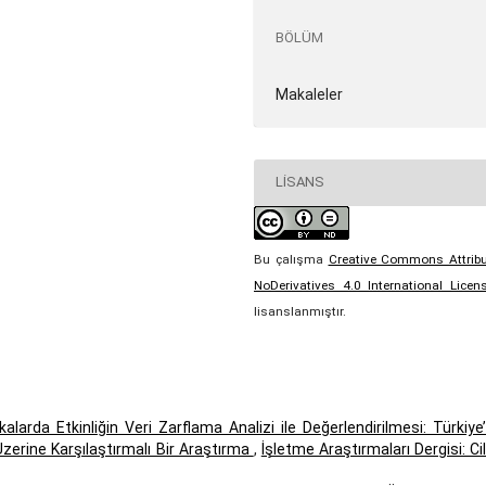
BÖLÜM
Makaleler
LISANS
Bu çalışma
Creative Commons Attribu
NoDerivatives 4.0 International Licen
lisanslanmıştır.
alarda Etkinliğin Veri Zarflama Analizi ile Değerlendirilmesi: Türkiye
zerine Karşılaştırmalı Bir Araştırma
,
İşletme Araştırmaları Dergisi: Ci