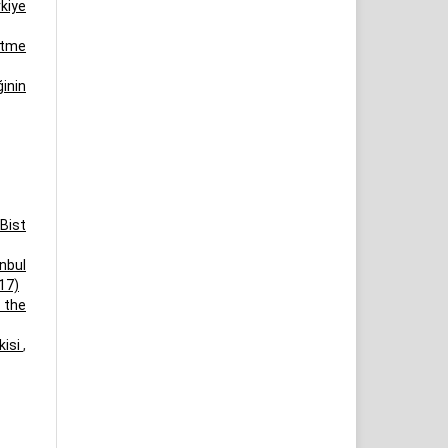
rkiye
etme
inin
 Bist
anbul
017)
 the
kisi
,