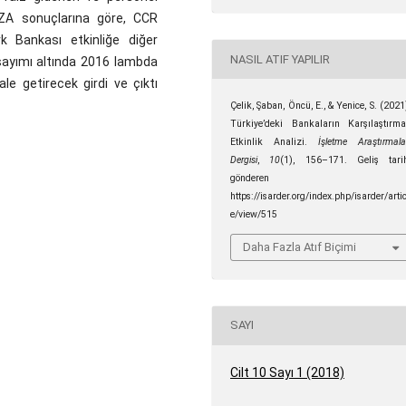
. VZA sonuçlarına göre, CCR
 Bankası etkinliğe diğer
NASIL ATIF YAPILIR
sayımı altında 2016 lambda
le getirecek girdi ve çıktı
Çelik, Şaban, Öncü, E., & Yenice, S. (2021
Türkiye’deki Bankaların Karşılaştırma
Etkinlik Analizi.
İşletme Araştırmala
Dergisi
,
10
(1), 156–171. Geliş tari
gönderen
https://isarder.org/index.php/isarder/artic
e/view/515
Daha Fazla Atıf Biçimi
SAYI
Cilt 10 Sayı 1 (2018)