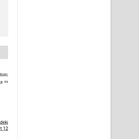
tion-
se
ile
’deki
lt 12