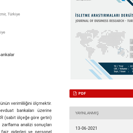
zmir, Türkiye
kiye
 Bankalar
PDF
nün verimliliğini ölçmektir.
vduat bankaları üzerine
YAYINLANMIŞ
R (sabit ölçeğe göre getiri)
i zarflama analizi sonuçları
13-06-2021
 faiz giderleri ve personel