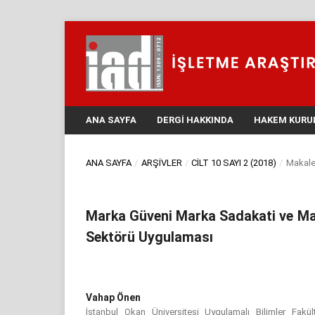
ANA SAYFA
DERGI HAKKINDA
HAKEM KURU
ANA SAYFA
/
ARŞIVLER
/
CILT 10 SAYI 2 (2018)
/
Makale
Marka Güveni Marka Sadakati ve Mark
Sektörü Uygulaması
Vahap Önen
İstanbul Okan Üniversitesi Uygulamalı Bilimler Fakült