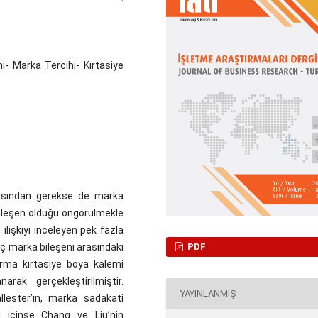
- Marka Tercihi- Kırtasiye
ısından gerekse de marka
bileşen olduğu öngörülmekle
 ilişkiyi inceleyen pek fazla
 marka bileşeni arasındaki
PDF
ırma kırtasiye boya kalemi
ak gerçekleştirilmiştir.
YAYINLANMIŞ
lester’ın, marka sadakati
i içinse Chang ve Liu’nin