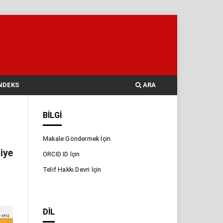
NDEKS
ARA
BILGI
Makale Göndermek İçin
iye
ORCID ID İçin
Telif Hakkı Devri İçin
DIL