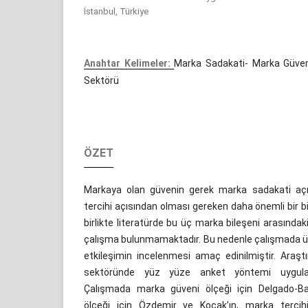
İstanbul, Türkiye
Anahtar Kelimeler:
Marka Sadakati- Marka Güveni
Sektörü
ÖZET
Markaya olan güvenin gerek marka sadakati aç
tercihi açısından olması gereken daha önemli bir 
birlikte literatürde bu üç marka bileşeni arasındaki
çalışma bulunmamaktadır. Bu nedenle çalışmada üç
etkileşimin incelenmesi amaç edinilmiştir. Araşt
sektöründe yüz yüze anket yöntemi uygulanar
Çalışmada marka güveni ölçeği için Delgado-Bal
ölçeği için Özdemir ve Koçak’ın, marka tercih