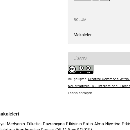
BÖLÜM
Makaleler
LISANS
Bu çalışma
Creative Commons Attribu
NoDerivatives 4.0 International Licen
lisanslanmıştır.
akaleleri
syal Medyanın Tüketici Davranışına Etkisinin Satın Alma Niyetine Etki
,
İşletme Araştırmaları Dergisi: Cilt 11 Sayı 3 (2019)