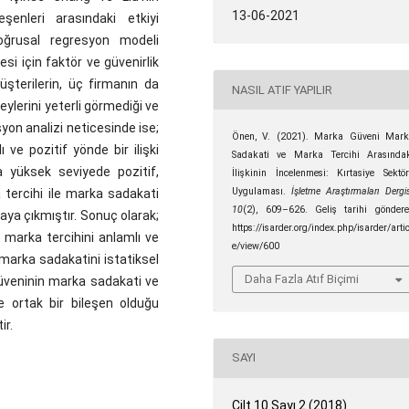
13-06-2021
leşenleri arasındaki etkiyi
oğrusal regresyon modeli
esi için faktör ve güvenirlik
üşterilerin, üç firmanın da
NASIL ATIF YAPILIR
ylerini yeterli görmediği ve
syon analizi neticesinde ise;
Önen, V. (2021). Marka Güveni Mar
ve pozitif yönde bir ilişki
Sadakati ve Marka Tercihi Arasında
a yüksek seviyede pozitif,
İlişkinin İncelenmesi: Kırtasiye Sektö
Uygulaması.
İşletme Araştırmaları Dergis
 tercihi ile marka sadakati
10
(2), 609–626. Geliş tarihi gönder
taya çıkmıştır. Sonuç olarak;
https://isarder.org/index.php/isarder/artic
marka tercihini anlamlı ve
e/view/600
 marka sadakatini istatiksel
Daha Fazla Atıf Biçimi
güveninin marka sadakati ve
e ortak bir bileşen olduğu
ir.
SAYI
Cilt 10 Sayı 2 (2018)