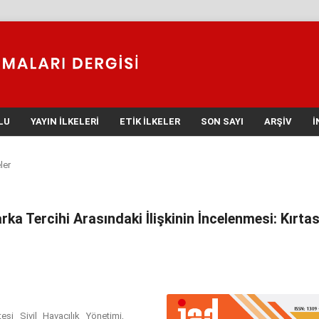
LU
YAYIN İLKELERI
ETIK İLKELER
SON SAYI
ARŞIV
İ
ler
a Tercihi Arasındaki İlişkinin İncelenmesi: Kırtas
esi Sivil Havacılık Yönetimi,