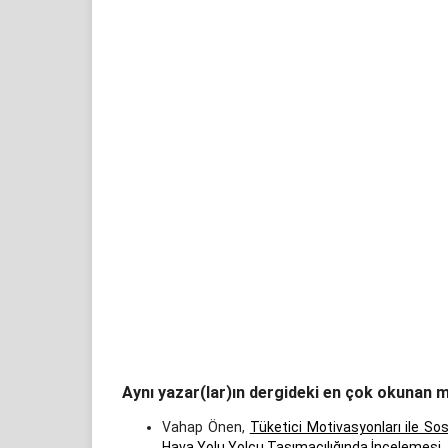
Aynı yazar(lar)ın dergideki en çok okunan m
Vahap Önen,
Tüketici Motivasyonları ile So
Hava Yolu Yolcu Taşımacılığında İncelemesi