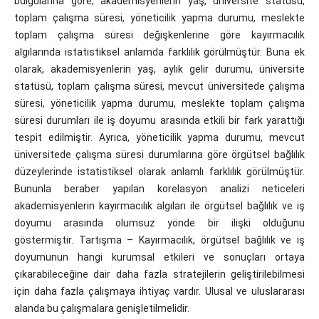
bulgularına göre, akademisyenlerin yaş, üniversite statüsü,
toplam çalışma süresi, yöneticilik yapma durumu, meslekte
toplam çalışma süresi değişkenlerine göre kayırmacılık
algılarında istatistiksel anlamda farklılık görülmüştür. Buna ek
olarak, akademisyenlerin yaş, aylık gelir durumu, üniversite
statüsü, toplam çalışma süresi, mevcut üniversitede çalışma
süresi, yöneticilik yapma durumu, meslekte toplam çalışma
süresi durumları ile iş doyumu arasında etkili bir fark yarattığı
tespit edilmiştir. Ayrıca, yöneticilik yapma durumu, mevcut
üniversitede çalışma süresi durumlarına göre örgütsel bağlılık
düzeylerinde istatistiksel olarak anlamlı farklılık görülmüştür.
Bununla beraber yapılan korelasyon analizi neticeleri
akademisyenlerin kayırmacılık algıları ile örgütsel bağlılık ve iş
doyumu arasında olumsuz yönde bir ilişki olduğunu
göstermiştir. Tartışma – Kayırmacılık, örgütsel bağlılık ve iş
doyumunun hangi kurumsal etkileri ve sonuçları ortaya
çıkarabileceğine dair daha fazla stratejilerin geliştirilebilmesi
için daha fazla çalışmaya ihtiyaç vardır. Ulusal ve uluslararası
alanda bu çalışmalara genişletilmelidir.