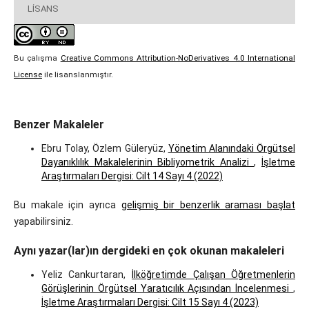
LISANS
Bu çalışma
Creative Commons Attribution-NoDerivatives 4.0 International
License
ile lisanslanmıştır.
Benzer Makaleler
Ebru Tolay, Özlem Güleryüz,
Yönetim Alanındaki Örgütsel
Dayanıklılık Makalelerinin Bibliyometrik Analizi
,
İşletme
Araştırmaları Dergisi: Cilt 14 Sayı 4 (2022)
Bu makale için ayrıca
gelişmiş bir benzerlik araması başlat
yapabilirsiniz.
Aynı yazar(lar)ın dergideki en çok okunan makaleleri
Yeliz Cankurtaran,
İlköğretimde Çalışan Öğretmenlerin
Görüşlerinin Örgütsel Yaratıcılık Açısından İncelenmesi
,
İşletme Araştırmaları Dergisi: Cilt 15 Sayı 4 (2023)