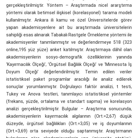
gerçekleştirilmiştir. Yöntem – Araştırmada nicel ararştırma
yöntemi olarak betimsel ilişkisel (korelasyonel) tarama modeli
kullanılmıştır. Ankara ili kamu ve özel Üniversitelerde görev
yapan akademisyenlere ait bu araştırmada üniversitelerin
sahipliği esas alınarak Tabakalı Rastgele Örnekleme yöntemi ile
akademisyenler tanımlanmıştır ve değerlendirmeye 518 (323
online,195 yüz yüze) anket katılmıştır. Araştırmaya dâhil olan
akademisyenlerin sosyo-demografik özelliklerinin yanında
‘Kayırmacılık Ölçeği’, ’Örgütsel Bağlılık Ölçeği’ ve ‘Minnesota İş
Doyum Ölçeği’ değerlendirilmiştir. Temin edilen veriler
istatistiksel paket programlar aracılığı ile analiz edilerek
sonuçlar yorumlanmıştır. Doğrulayıcı faktör analizi, t testi,
Tukey ve Anova testleri, tanımlayıcı istatistiksel yöntemler
(frekans, yüzde, ortalama ve standart sapma) ve korelasyon
analizi gerçekleştirilmiştir. Bulgular – Araştırma sonucunda,
akademisyenlerin kayırmacılık algılarının (Ort.=2,67) düşük
düzeyde, örgütsel bağlılıkları (Ort.=3,05) ve iş doyumlarının
(Ort.=3,69) orta seviyede olduğu saptanmıştır. Araştırmanın