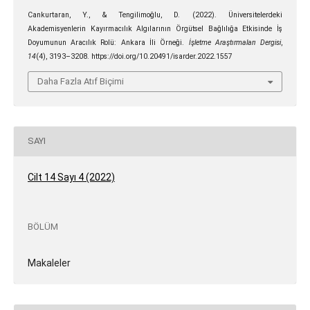
Cankurtaran, Y., & Tengilimoğlu, D. (2022). Üniversitelerdeki
Akademisyenlerin Kayırmacılık Algılarının Örgütsel Bağlılığa Etkisinde İş
Doyumunun Aracılık Rolü: Ankara İli Örneği.
İşletme Araştırmaları Dergisi
,
14
(4), 3193–3208. https://doi.org/10.20491/isarder.2022.1557
Daha Fazla Atıf Biçimi
SAYI
Cilt 14 Sayı 4 (2022)
BÖLÜM
Makaleler