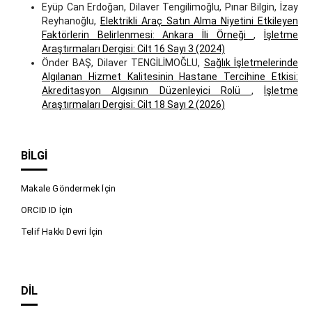
Eyüp Can Erdoğan, Dilaver Tengilimoğlu, Pınar Bilgin, İzay
Reyhanoğlu,
Elektrikli Araç Satın Alma Niyetini Etkileyen
Faktörlerin Belirlenmesi: Ankara İli Örneği
,
İşletme
Araştırmaları Dergisi: Cilt 16 Sayı 3 (2024)
Önder BAŞ, Dilaver TENGİLİMOĞLU,
Sağlık İşletmelerinde
Algılanan Hizmet Kalitesinin Hastane Tercihine Etkisi:
Akreditasyon Algısının Düzenleyici Rolü
,
İşletme
Araştırmaları Dergisi: Cilt 18 Sayı 2 (2026)
BILGI
Makale Göndermek İçin
ORCID ID İçin
Telif Hakkı Devri İçin
DIL