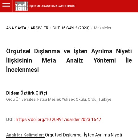
ANA SAYFA
/
ARŞIVLER
/
CILT 15 SAYI 2 (2023)
/
Makaleler
Örgütsel Dışlanma ve İşten Ayrılma Niyeti
İlişkisinin Meta Analiz Yöntemi İle
İncelenmesi
Didem Öztürk Çiftçi
Ordu Üniversitesi Fatsa Meslek Yüksek Okulu, Ordu, Türkiye
DOI:
https://doi.org/10.20491/isarder.2023.1647
Anahtar Kelimeler:
Örgütsel Dışlanma- İşten Ayrılma Niyeti