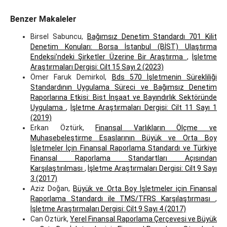
Benzer Makaleler
Birsel Sabuncu,
Bağımsız Denetim Standardı 701 Kilit
Denetim Konuları: Borsa İstanbul (BİST) Ulaştırma
Endeksi’ndeki Şirketler Üzerine Bir Araştırma
,
İşletme
Araştırmaları Dergisi: Cilt 15 Sayı 2 (2023)
Ömer Faruk Demirkol,
Bds 570 İşletmenin Sürekliliği
Standardının Uygulama Süreci ve Bağımsız Denetim
Raporlarına Etkisi: Bist İnşaat ve Bayındırlık Sektöründe
Uygulama
,
İşletme Araştırmaları Dergisi: Cilt 11 Sayı 1
(2019)
Erkan Öztürk,
Finansal Varlıkların Ölçme ve
Muhasebeleştirme Esaslarının Büyük ve Orta Boy
İşletmeler İçin Finansal Raporlama Standardı ve Türkiye
Finansal Raporlama Standartları Açısından
Karşılaştırılması
,
İşletme Araştırmaları Dergisi: Cilt 9 Sayı
3 (2017)
Aziz Doğan,
Büyük ve Orta Boy İşletmeler için Finansal
Raporlama Standardı ile TMS/TFRS Karşılaştırması
,
İşletme Araştırmaları Dergisi: Cilt 9 Sayı 4 (2017)
Can Öztürk,
Yerel Finansal Raporlama Çerçevesi ve Büyük