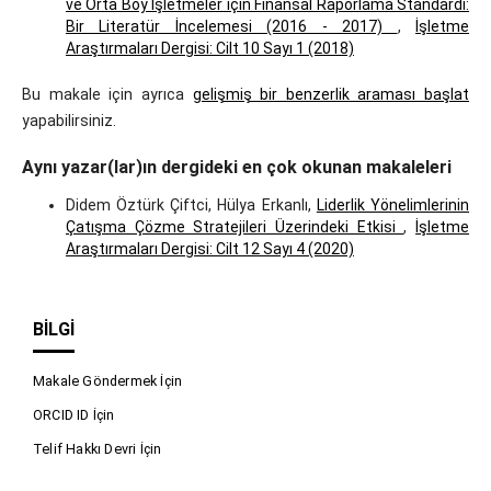
ve Orta Boy İşletmeler için Finansal Raporlama Standardı:
Bir Literatür İncelemesi (2016 - 2017)
,
İşletme
Araştırmaları Dergisi: Cilt 10 Sayı 1 (2018)
Bu makale için ayrıca
gelişmiş bir benzerlik araması başlat
yapabilirsiniz.
Aynı yazar(lar)ın dergideki en çok okunan makaleleri
Didem Öztürk Çiftci, Hülya Erkanlı,
Liderlik Yönelimlerinin
Çatışma Çözme Stratejileri Üzerindeki Etkisi
,
İşletme
Araştırmaları Dergisi: Cilt 12 Sayı 4 (2020)
BILGI
Makale Göndermek İçin
ORCID ID İçin
Telif Hakkı Devri İçin