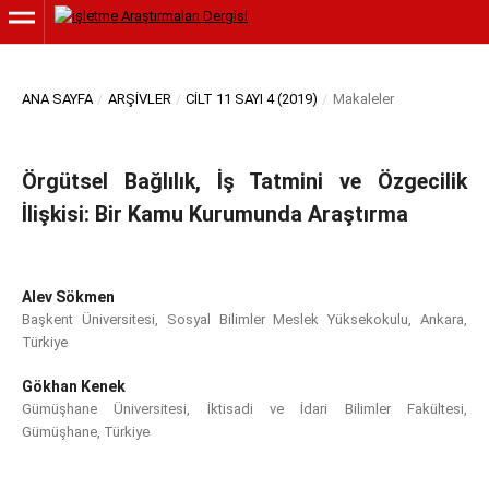
ANA SAYFA
/
ARŞIVLER
/
CILT 11 SAYI 4 (2019)
/
Makaleler
Örgütsel Bağlılık, İş Tatmini ve Özgecilik
İlişkisi: Bir Kamu Kurumunda Araştırma
Alev Sökmen
Başkent Üniversitesi, Sosyal Bilimler Meslek Yüksekokulu, Ankara,
Türkiye
Gökhan Kenek
Gümüşhane Üniversitesi, İktisadi ve İdari Bilimler Fakültesi,
Gümüşhane, Türkiye