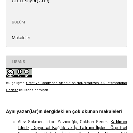
Cilt 11 Sayı 4 (2019)
BÖLÜM
Makaleler
LISANS
Bu çalışma
Creative Commons Attribution-NoDerivatives 4.0 International
License
ile lisanslanmıştır.
Aynı yazar(lar)ın dergideki en çok okunan makaleleri
Alev Sökmen, İrfan Yazıcıoğlu, Gökhan Kenek,
Katılımcı
liderlik, Duygusal Bağlılık ve İş Tatmini İlişkisi: Örgütsel