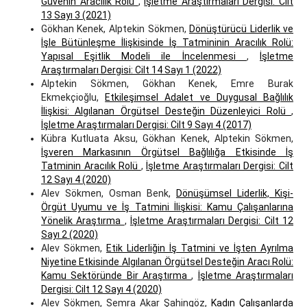
Güvenin Aracılık Rolü
,
İşletme Araştırmaları Dergisi: Cilt
13 Sayı 3 (2021)
Gökhan Kenek, Alptekin Sökmen,
Dönüştürücü Liderlik ve
İşle Bütünleşme İlişkisinde İş Tatmininin Aracılık Rolü:
Yapısal Eşitlik Modeli ile İncelenmesi
,
İşletme
Araştırmaları Dergisi: Cilt 14 Sayı 1 (2022)
Alptekin Sökmen, Gökhan Kenek, Emre Burak
Ekmekçioğlu,
Etkileşimsel Adalet ve Duygusal Bağlılık
İlişkisi: Algılanan Örgütsel Desteğin Düzenleyici Rolü
,
İşletme Araştırmaları Dergisi: Cilt 9 Sayı 4 (2017)
Kübra Kutluata Aksu, Gökhan Kenek, Alptekin Sökmen,
İşveren Markasının Örgütsel Bağlılığa Etkisinde İş
Tatminin Aracılık Rolü
,
İşletme Araştırmaları Dergisi: Cilt
12 Sayı 4 (2020)
Alev Sökmen, Osman Benk,
Dönüşümsel Liderlik, Kişi-
Örgüt Uyumu ve İş Tatmini İlişkisi: Kamu Çalışanlarına
Yönelik Araştırma
,
İşletme Araştırmaları Dergisi: Cilt 12
Sayı 2 (2020)
Alev Sökmen,
Etik Liderliğin İş Tatmini ve İşten Ayrılma
Niyetine Etkisinde Algılanan Örgütsel Desteğin Aracı Rolü:
Kamu Sektöründe Bir Araştırma
,
İşletme Araştırmaları
Dergisi: Cilt 12 Sayı 4 (2020)
Alev Sökmen, Semra Akar Şahingöz,
Kadın Çalışanlarda