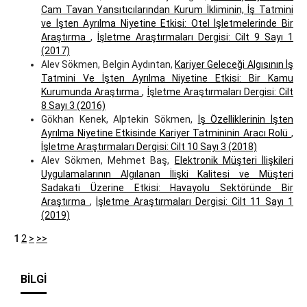
Cam Tavan Yansıtıcılarından Kurum İkliminin, İş Tatmini
ve İşten Ayrılma Niyetine Etkisi: Otel İşletmelerinde Bir
Araştırma
,
İşletme Araştırmaları Dergisi: Cilt 9 Sayı 1
(2017)
Alev Sökmen, Belgin Aydıntan,
Kariyer Geleceği Algısının İş
Tatmini Ve İşten Ayrılma Niyetine Etkisi: Bir Kamu
Kurumunda Araştırma
,
İşletme Araştırmaları Dergisi: Cilt
8 Sayı 3 (2016)
Gökhan Kenek, Alptekin Sökmen,
İş Özelliklerinin İşten
Ayrılma Niyetine Etkisinde Kariyer Tatmininin Aracı Rolü
,
İşletme Araştırmaları Dergisi: Cilt 10 Sayı 3 (2018)
Alev Sökmen, Mehmet Baş,
Elektronik Müşteri İlişkileri
Uygulamalarının Algılanan İlişki Kalitesi ve Müşteri
Sadakati Üzerine Etkisi: Havayolu Sektöründe Bir
Araştırma
,
İşletme Araştırmaları Dergisi: Cilt 11 Sayı 1
(2019)
1
2
>
>>
BILGI