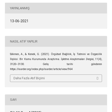
YAYINLANMIŞ
13-06-2021
NASIL ATIF YAPILIR
Sökmen, A., & Kenek, G. (2021). Örgütsel Bağlılık, İş Tatmini ve Özgecilik
İlişkisi: Bir Kamu Kurumunda Araştırma.
İşletme Araştırmaları Dergisi
,
11
(4),
3120–3130. Geliş tarihi gönderen
https://isarder.org/index.php/isarder/article/view/964
Daha Fazla Atıf Biçimi
SAYI