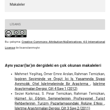
Makaleler
LISANS
Bu çalışma
Creative Commons Attribution-NoDerivatives 4.0 International
License
ile lisanslanmıştır.
Aynı yazar(lar)ın dergideki en çok okunan makaleleri
Mehmet Yeşiltaş, Ömer Emre Arslan, Rahman Temizkan,
İşgören Seçiminde ve Örgüt İçi İş Yaşamında Siyasi
Ayrımcılık: Otel İşletmelerinde Bir Araştırma
,
İşletme
Araştırmaları Dergisi: Cilt 4 Sayı 1 (2012)
Sezer Korkmaz, S. Pınar Temizkan, Rahman Temizkan,
Hizmet İçi Eğitim Seminerlerinin Profesyonel Turist
Rehberlerinin Turizm Pazarlamasındaki Rolüne Etkisi
,
İşletme Araştırmaları Dergisi: Cilt 3 Sayı 2 (2011)