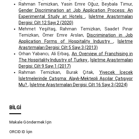
Rahman Temizkan, Yasin Emre Oğuz, Beybala Timur,
Gender Discrimination at Job Application Process: An
Experimental Study at Hotels
,
İşletme Araştırmaları
Dergisi: Cilt 12 Sayı 2 (2020)
Mehmet Yeşiltaş, Rahman Temizkan, Saadet Pınar
Temizkan, Ömer Emre Arslan,
Discrimination in Job
Application Forms of Hospitality Industry
,
İşletme
Araştırmaları Dergisi: Cilt 5 Sayı 3 (2013)
Orhan Yabancı, Ali Erbaş,
An Overview of Franchising in
The Hospitality Industry of Turkey
,
İşletme Araştırmaları
Dergisi: Cilt 9 Sayı 1 (2017)
Rahman Temizkan, Burak Çıtak,
Yiyecek İçecek
İşletmelerinde Çatışma: Alaylı-Mektepli Aşçılar Çatışıyor
Mu?
,
İşletme Araştırmaları Dergisi: Cilt 16 Sayı 3 (2024)
BILGI
Makale Göndermek İçin
ORCID ID İçin