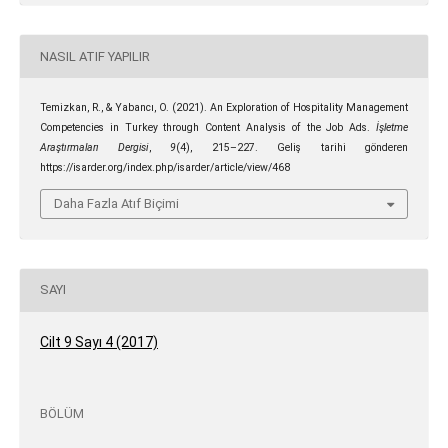
NASIL ATIF YAPILIR
Temizkan, R., & Yabancı, O. (2021). An Exploration of Hospitality Management
Competencies in Turkey through Content Analysis of the Job Ads.
İşletme
Araştırmaları Dergisi
,
9
(4), 215–227. Geliş tarihi gönderen
https://isarder.org/index.php/isarder/article/view/468
Daha Fazla Atıf Biçimi
SAYI
Cilt 9 Sayı 4 (2017)
BÖLÜM