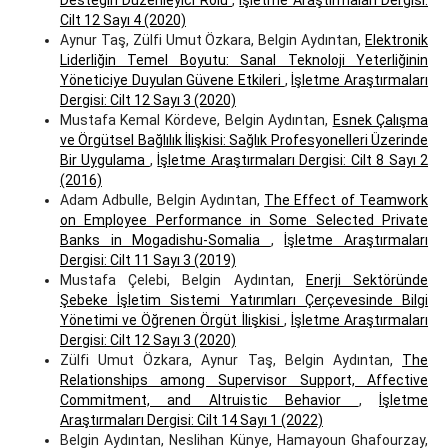
Cilt 12 Sayı 4 (2020)
Aynur Taş, Zülfi Umut Özkara, Belgin Aydıntan,
Elektronik
Liderliğin Temel Boyutu: Sanal Teknoloji Yeterliğinin
Yöneticiye Duyulan Güvene Etkileri
,
İşletme Araştırmaları
Dergisi: Cilt 12 Sayı 3 (2020)
Mustafa Kemal Kördeve, Belgin Aydıntan,
Esnek Çalışma
ve Örgütsel Bağlılık İlişkisi: Sağlık Profesyonelleri Üzerinde
Bir Uygulama
,
İşletme Araştırmaları Dergisi: Cilt 8 Sayı 2
(2016)
Adam Adbulle, Belgin Aydıntan,
The Effect of Teamwork
on Employee Performance in Some Selected Private
Banks in Mogadishu-Somalia
,
İşletme Araştırmaları
Dergisi: Cilt 11 Sayı 3 (2019)
Mustafa Çelebi, Belgin Aydıntan,
Enerji Sektöründe
Şebeke İşletim Sistemi Yatırımları Çerçevesinde Bilgi
Yönetimi ve Öğrenen Örgüt İlişkisi
,
İşletme Araştırmaları
Dergisi: Cilt 12 Sayı 3 (2020)
Zülfi Umut Özkara, Aynur Taş, Belgin Aydıntan,
The
Relationships among Supervisor Support, Affective
Commitment, and Altruistic Behavior
,
İşletme
Araştırmaları Dergisi: Cilt 14 Sayı 1 (2022)
Belgin Aydıntan, Neslihan Künye, Hamayoun Ghafourzay,