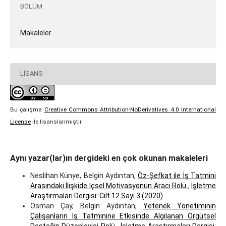
BÖLÜM
Makaleler
LISANS
Bu çalışma
Creative Commons Attribution-NoDerivatives 4.0 International
License
ile lisanslanmıştır.
Aynı yazar(lar)ın dergideki en çok okunan makaleleri
Neslihan Künye, Belgin Aydıntan,
Öz-Şefkat ile İş Tatmini
Arasındaki İlişkide İçsel Motivasyonun Aracı Rolü
,
İşletme
Araştırmaları Dergisi: Cilt 12 Sayı 3 (2020)
Osman Çay, Belgin Aydıntan,
Yetenek Yönetiminin
Çalışanların İş Tatminine Etkisinde Algılanan Örgütsel
Desteğin Düzenleyici Rolü
,
İşletme Araştırmaları Dergisi: