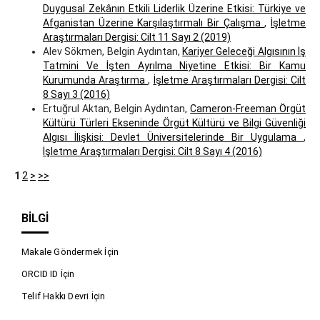
Duygusal Zekânın Etkili Liderlik Üzerine Etkisi: Türkiye ve
Afganistan Üzerine Karşılaştırmalı Bir Çalışma
,
İşletme
Araştırmaları Dergisi: Cilt 11 Sayı 2 (2019)
Alev Sökmen, Belgin Aydıntan,
Kariyer Geleceği Algısının İş
Tatmini Ve İşten Ayrılma Niyetine Etkisi: Bir Kamu
Kurumunda Araştırma
,
İşletme Araştırmaları Dergisi: Cilt
8 Sayı 3 (2016)
Ertuğrul Aktan, Belgin Aydıntan,
Cameron-Freeman Örgüt
Kültürü Türleri Ekseninde Örgüt Kültürü ve Bilgi Güvenliği
Algısı İlişkisi: Devlet Üniversitelerinde Bir Uygulama
,
İşletme Araştırmaları Dergisi: Cilt 8 Sayı 4 (2016)
1
2
>
>>
BILGI
Makale Göndermek İçin
ORCID ID İçin
Telif Hakkı Devri İçin