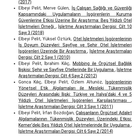
(2017)
Elbeyi Pelit, Merve Gülen,
İş-Çalışan Sağlığı ve Güvenliği
Kapsamındaki Uygulamaların İşgörenlerin Kuruma
Güvenlerine Etkisi Üzerine Bir Araştırma: Beş Yıldızlı Otel
İşletmeleri Örneği
,
İşletme Araştırmaları Dergisi: Cilt 10
Sayı 3 (2018)
Elbeyi Pelit, Yüksel Öztürk,
Otel İşletmeleri İşgörenlerinin
İş Doyum Düzeyleri: Sayfiye ve Şehir Otel İşletmeleri
İşgörenleri Üzerinde Bir Araştirma
,
İşletme Araştırmaları
Dergisi: Cilt 2 Sayı 1 (2010)
Elbeyi Pelit, İbrahim Kılıç,
Mobbing ile Örgütsel Bağlılık
İlişkisi: Şehir ve Sayfiye Otellerinde Bir Uygulama
,
İşletme
Araştırmaları Dergisi: Cilt 4 Sayı 2 (2012)
Gonca Kılıç, Elbeyi Pelit, Özlem Altunöz,
İşgörenlerinin
Yönetsel Etik Algılamaları ile Mesleki Tükenmişlik
Düzeyleri Arasındaki İlişki: Türkiye ve İtalya’daki 4 ve 5
Yıldızlı Otel İşletmeleri İşgörenleri Karşılaştırması
,
İşletme Araştırmaları Dergisi: Cilt 3 Sayı 1 (2011)
Elbeyi Pelit, İrfan Bozdoğan,
Çalışanların Örgütsel Adalet
Algılamalarının Tükenmişlik Düzeyleri Üzerindeki Etkisi:
Kemer’deki Beş Yıldızlı Otel İşletmelerinde Bir Uygulama
,
İşletme Araştırmaları Dergisi: Cilt 6 Sayı 2 (2014)