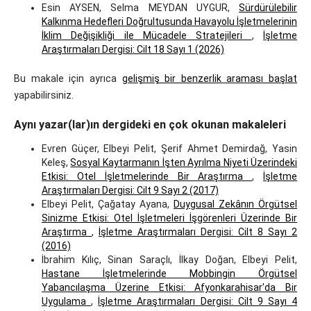
Esin AYSEN, Selma MEYDAN UYGUR,
Sürdürülebilir
Kalkınma Hedefleri Doğrultusunda Havayolu İşletmelerinin
İklim Değişikliği ile Mücadele Stratejileri
,
İşletme
Araştırmaları Dergisi: Cilt 18 Sayı 1 (2026)
Bu makale için ayrıca
gelişmiş bir benzerlik araması başlat
yapabilirsiniz.
Aynı yazar(lar)ın dergideki en çok okunan makaleleri
Evren Güçer, Elbeyi Pelit, Şerif Ahmet Demirdağ, Yasin
Keleş,
Sosyal Kaytarmanın İşten Ayrılma Niyeti Üzerindeki
Etkisi: Otel İşletmelerinde Bir Araştırma
,
İşletme
Araştırmaları Dergisi: Cilt 9 Sayı 2 (2017)
Elbeyi Pelit, Çağatay Ayana,
Duygusal Zekânın Örgütsel
Sinizme Etkisi: Otel İşletmeleri İşgörenleri Üzerinde Bir
Araştırma
,
İşletme Araştırmaları Dergisi: Cilt 8 Sayı 2
(2016)
İbrahim Kılıç, Sinan Saraçlı, İlkay Doğan, Elbeyi Pelit,
Hastane İşletmelerinde Mobbingin Örgütsel
Yabancılaşma Üzerine Etkisi: Afyonkarahisar'da Bir
Uygulama
,
İşletme Araştırmaları Dergisi: Cilt 9 Sayı 4