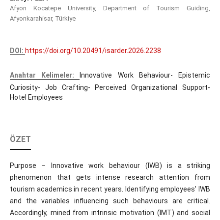
Afyon Kocatepe University, Department of Tourism Guiding,
Afyonkarahisar, Türkiye
DOI:
https://doi.org/10.20491/isarder.2026.2238
Anahtar Kelimeler:
Innovative Work Behaviour- Epistemic
Curiosity- Job Crafting- Perceived Organizational Support-
Hotel Employees
ÖZET
Purpose – Innovative work behaviour (IWB) is a striking
phenomenon that gets intense research attention from
tourism academics in recent years. Identifying employees’ IWB
and the variables influencing such behaviours are critical.
Accordingly, mined from intrinsic motivation (IMT) and social