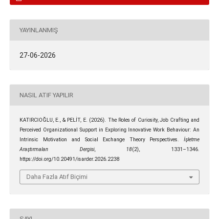
YAYINLANMIŞ
27-06-2026
NASIL ATIF YAPILIR
KATIRCIOĞLU, E., & PELİT, E. (2026). The Roles of Curiosity, Job Crafting and
Perceived Organizational Support in Exploring Innovative Work Behaviour: An
Intrinsic Motivation and Social Exchange Theory Perspectives.
İşletme
Araştırmaları Dergisi
,
18
(2), 1331–1346.
https://doi.org/10.20491/isarder.2026.2238
Daha Fazla Atıf Biçimi
SAYI