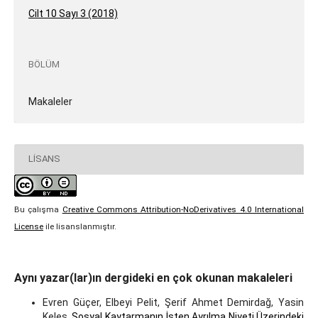
Cilt 10 Sayı 3 (2018)
BÖLÜM
Makaleler
LISANS
Bu çalışma
Creative Commons Attribution-NoDerivatives 4.0 International
License
ile lisanslanmıştır.
Aynı yazar(lar)ın dergideki en çok okunan makaleleri
Evren Güçer, Elbeyi Pelit, Şerif Ahmet Demirdağ, Yasin
Keleş,
Sosyal Kaytarmanın İşten Ayrılma Niyeti Üzerindeki