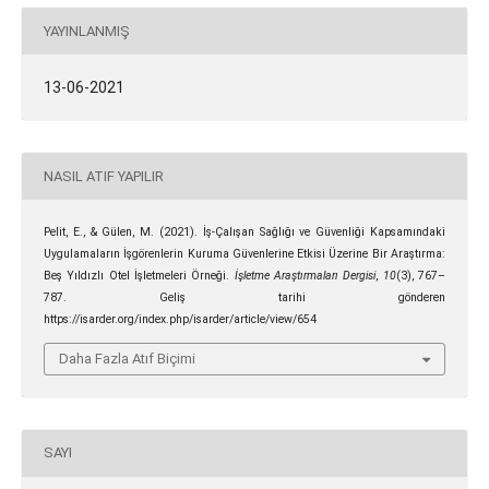
YAYINLANMIŞ
13-06-2021
NASIL ATIF YAPILIR
Pelit, E., & Gülen, M. (2021). İş-Çalışan Sağlığı ve Güvenliği Kapsamındaki
Uygulamaların İşgörenlerin Kuruma Güvenlerine Etkisi Üzerine Bir Araştırma:
Beş Yıldızlı Otel İşletmeleri Örneği.
İşletme Araştırmaları Dergisi
,
10
(3), 767–
787. Geliş tarihi gönderen
https://isarder.org/index.php/isarder/article/view/654
Daha Fazla Atıf Biçimi
SAYI