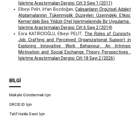
İşletme Araştırmaları Dergisi: Cilt 3 Sayı 1 (2011)
Elbeyi Pelit, İrfan Bozdoğan,
Çalışanların Örgütsel Adalet
Algılamalarının Tükenmişlik Düzeyleri Üzerindeki Etkisi:
Kemer’deki Beş Yıldızlı Otel İşletmelerinde Bir Uygulama
,
İşletme Araştırmaları Dergisi: Cilt 6 Sayı 2 (2014)
Esra KATIRCIOĞLU, Elbeyi PELİT,
The Roles of Curiosity,
Job Crafting and Perceived Organizational Support in
Exploring Innovative Work Behaviour: An Intrinsic
Motivation and Social Exchange Theory Perspectives
,
İşletme Araştırmaları Dergisi: Cilt 18 Sayı 2 (2026)
BILGI
Makale Göndermek İçin
ORCID ID İçin
Telif Hakkı Devri İçin