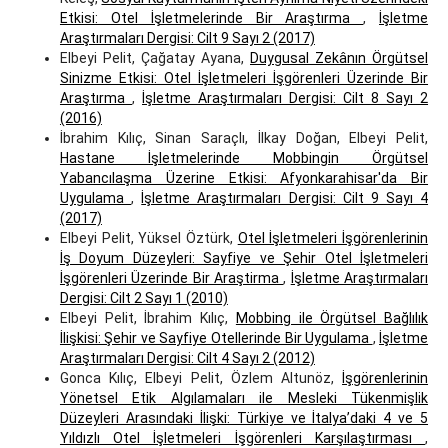
Etkisi: Otel İşletmelerinde Bir Araştırma
,
İşletme
Araştırmaları Dergisi: Cilt 9 Sayı 2 (2017)
Elbeyi Pelit, Çağatay Ayana,
Duygusal Zekânın Örgütsel
Sinizme Etkisi: Otel İşletmeleri İşgörenleri Üzerinde Bir
Araştırma
,
İşletme Araştırmaları Dergisi: Cilt 8 Sayı 2
(2016)
İbrahim Kılıç, Sinan Saraçlı, İlkay Doğan, Elbeyi Pelit,
Hastane İşletmelerinde Mobbingin Örgütsel
Yabancılaşma Üzerine Etkisi: Afyonkarahisar'da Bir
Uygulama
,
İşletme Araştırmaları Dergisi: Cilt 9 Sayı 4
(2017)
Elbeyi Pelit, Yüksel Öztürk,
Otel İşletmeleri İşgörenlerinin
İş Doyum Düzeyleri: Sayfiye ve Şehir Otel İşletmeleri
İşgörenleri Üzerinde Bir Araştirma
,
İşletme Araştırmaları
Dergisi: Cilt 2 Sayı 1 (2010)
Elbeyi Pelit, İbrahim Kılıç,
Mobbing ile Örgütsel Bağlılık
İlişkisi: Şehir ve Sayfiye Otellerinde Bir Uygulama
,
İşletme
Araştırmaları Dergisi: Cilt 4 Sayı 2 (2012)
Gonca Kılıç, Elbeyi Pelit, Özlem Altunöz,
İşgörenlerinin
Yönetsel Etik Algılamaları ile Mesleki Tükenmişlik
Düzeyleri Arasındaki İlişki: Türkiye ve İtalya’daki 4 ve 5
Yıldızlı Otel İşletmeleri İşgörenleri Karşılaştırması
,