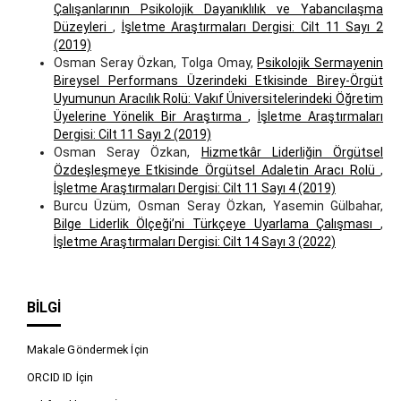
Çalışanlarının Psikolojik Dayanıklılık ve Yabancılaşma
Düzeyleri
,
İşletme Araştırmaları Dergisi: Cilt 11 Sayı 2
(2019)
Osman Seray Özkan, Tolga Omay,
Psikolojik Sermayenin
Bireysel Performans Üzerindeki Etkisinde Birey-Örgüt
Uyumunun Aracılık Rolü: Vakıf Üniversitelerindeki Öğretim
Üyelerine Yönelik Bir Araştırma
,
İşletme Araştırmaları
Dergisi: Cilt 11 Sayı 2 (2019)
Osman Seray Özkan,
Hizmetkâr Liderliğin Örgütsel
Özdeşleşmeye Etkisinde Örgütsel Adaletin Aracı Rolü
,
İşletme Araştırmaları Dergisi: Cilt 11 Sayı 4 (2019)
Burcu Üzüm, Osman Seray Özkan, Yasemin Gülbahar,
Bilge Liderlik Ölçeği’ni Türkçeye Uyarlama Çalışması
,
İşletme Araştırmaları Dergisi: Cilt 14 Sayı 3 (2022)
BILGI
Makale Göndermek İçin
ORCID ID İçin