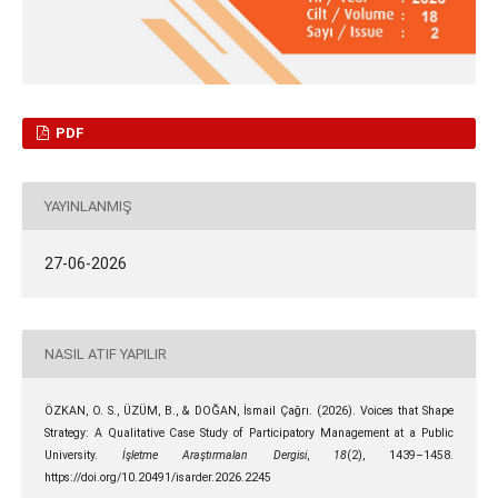
PDF
YAYINLANMIŞ
27-06-2026
NASIL ATIF YAPILIR
ÖZKAN, O. S., ÜZÜM, B., & DOĞAN, İsmail Çağrı. (2026). Voices that Shape
Strategy: A Qualitative Case Study of Participatory Management at a Public
University.
İşletme Araştırmaları Dergisi
,
18
(2), 1439–1458.
https://doi.org/10.20491/isarder.2026.2245