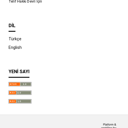
Telif Hakkı Devri İçin
DIL
Türkçe
English
YENI SAYI
İndir