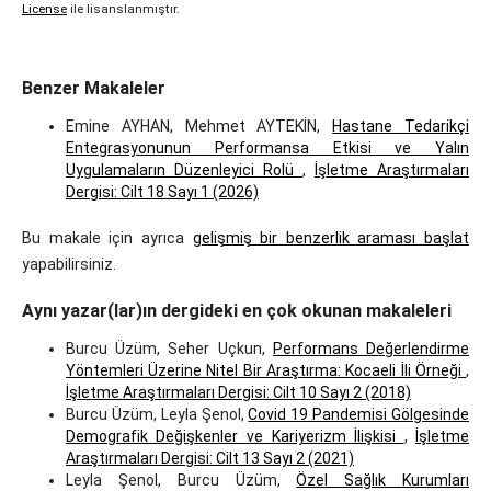
License
ile lisanslanmıştır.
Benzer Makaleler
Emine AYHAN, Mehmet AYTEKİN,
Hastane Tedarikçi
Entegrasyonunun Performansa Etkisi ve Yalın
Uygulamaların Düzenleyici Rolü
,
İşletme Araştırmaları
Dergisi: Cilt 18 Sayı 1 (2026)
Bu makale için ayrıca
gelişmiş bir benzerlik araması başlat
yapabilirsiniz.
Aynı yazar(lar)ın dergideki en çok okunan makaleleri
Burcu Üzüm, Seher Uçkun,
Performans Değerlendirme
Yöntemleri Üzerine Nitel Bir Araştırma: Kocaeli İli Örneği
,
İşletme Araştırmaları Dergisi: Cilt 10 Sayı 2 (2018)
Burcu Üzüm, Leyla Şenol,
Covid 19 Pandemisi Gölgesinde
Demografik Değişkenler ve Kariyerizm İlişkisi
,
İşletme
Araştırmaları Dergisi: Cilt 13 Sayı 2 (2021)
Leyla Şenol, Burcu Üzüm,
Özel Sağlık Kurumları