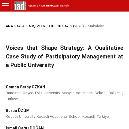
ANA SAYFA
/
ARŞIVLER
/
CILT 18 SAYI 2 (2026)
/
Makaleler
Voices that Shape Strategy: A Qualitative
Case Study of Participatory Management at
a Public University
Osman Seray ÖZKAN
Bandırma Onyedi Eylul University, Manyas Vocational School, Balıkesir,
Türkiye
Burcu ÜZÜM
Kocaeli University, Kocaeli Vocational School, Kocaeli, Türkiye
İsmail Çağrı DOĞAN