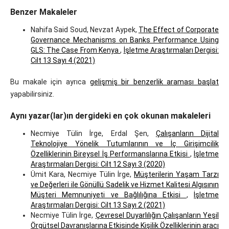
Benzer Makaleler
Nahifa Said Soud, Nevzat Aypek,
The Effect of Corporate
Governance Mechanisms on Banks Performance Using
GLS: The Case From Kenya
,
İşletme Araştırmaları Dergisi:
Cilt 13 Sayı 4 (2021)
Bu makale için ayrıca
gelişmiş bir benzerlik araması başlat
yapabilirsiniz.
Aynı yazar(lar)ın dergideki en çok okunan makaleleri
Necmiye Tülin İrge, Erdal Şen,
Çalışanların Dijital
Teknolojiye Yönelik Tutumlarının ve İç Girişimcilik
Özelliklerinin Bireysel İş Performanslarına Etkisi
,
İşletme
Araştırmaları Dergisi: Cilt 12 Sayı 3 (2020)
Ümit Kara, Necmiye Tülin İrge,
Müşterilerin Yaşam Tarzı
ve Değerleri ile Gönüllü Sadelik ve Hizmet Kalitesi Algısının
Müşteri Memnuniyeti ve Bağlılığına Etkisi
,
İşletme
Araştırmaları Dergisi: Cilt 13 Sayı 2 (2021)
Necmiye Tülin İrge,
Çevresel Duyarlılığın Çalışanların Yeşil
Örgütsel Davranışlarına Etkisinde Kişilik Özelliklerinin aracı