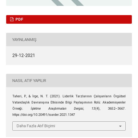
PDF
YAYINLANMIŞ
29-12-2021
NASIL ATIF YAPILIR
Taheri, P., & İrge, N. T. (2021). Liderlik Tarzlarının Çalışanların Örgütsel
Vatandaşlık Davranışına Etkisinde Bilgi Paylaşımının Rolü: Akademisyenler
Örneği.
İşletme Araştırmaları Dergisi
,
13
(4), 3652–3667.
https://doi.org/10.20491/isarder.2021.1347
Daha Fazla Atıf Biçimi