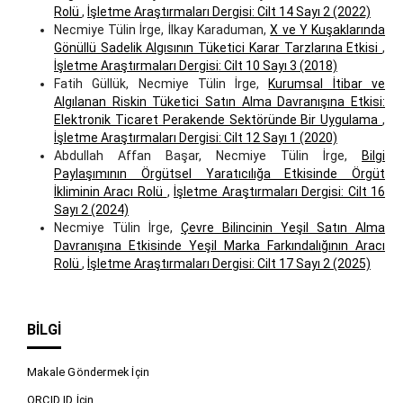
Rolü
,
İşletme Araştırmaları Dergisi: Cilt 14 Sayı 2 (2022)
Necmiye Tülin İrge, İlkay Karaduman,
X ve Y Kuşaklarında
Gönüllü Sadelik Algısının Tüketici Karar Tarzlarına Etkisi
,
İşletme Araştırmaları Dergisi: Cilt 10 Sayı 3 (2018)
Fatih Güllük, Necmiye Tülin İrge,
Kurumsal İtibar ve
Algılanan Riskin Tüketici Satın Alma Davranışına Etkisi:
Elektronik Ticaret Perakende Sektöründe Bir Uygulama
,
İşletme Araştırmaları Dergisi: Cilt 12 Sayı 1 (2020)
Abdullah Affan Başar, Necmiye Tülin İrge,
Bilgi
Paylaşımının Örgütsel Yaratıcılığa Etkisinde Örgüt
İkliminin Aracı Rolü
,
İşletme Araştırmaları Dergisi: Cilt 16
Sayı 2 (2024)
Necmiye Tülin İrge,
Çevre Bilincinin Yeşil Satın Alma
Davranışına Etkisinde Yeşil Marka Farkındalığının Aracı
Rolü
,
İşletme Araştırmaları Dergisi: Cilt 17 Sayı 2 (2025)
BILGI
Makale Göndermek İçin
ORCID ID İçin