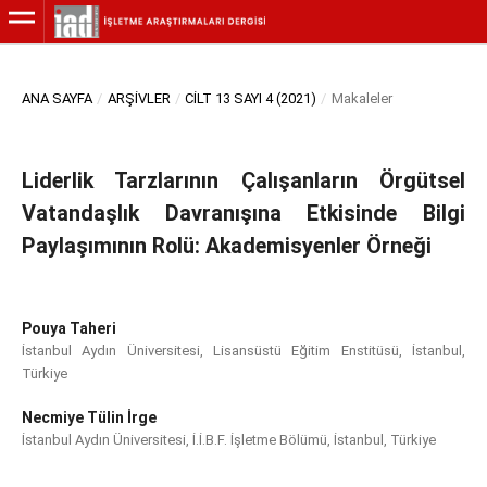
ANA SAYFA
/
ARŞIVLER
/
CILT 13 SAYI 4 (2021)
/
Makaleler
Liderlik Tarzlarının Çalışanların Örgütsel
Vatandaşlık Davranışına Etkisinde Bilgi
Paylaşımının Rolü: Akademisyenler Örneği
Pouya Taheri
İstanbul Aydın Üniversitesi, Lisansüstü Eğitim Enstitüsü, İstanbul,
Türkiye
Necmiye Tülin İrge
İstanbul Aydın Üniversitesi, İ.İ.B.F. İşletme Bölümü, İstanbul, Türkiye