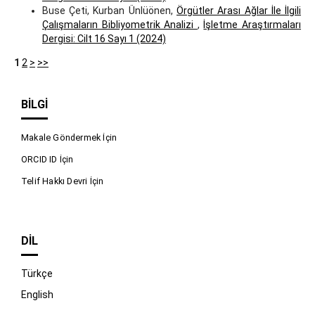
Buse Çeti, Kurban Ünlüönen,
Örgütler Arası Ağlar İle İlgili
Çalışmaların Bibliyometrik Analizi
,
İşletme Araştırmaları
Dergisi: Cilt 16 Sayı 1 (2024)
1
2
>
>>
BILGI
Makale Göndermek İçin
ORCID ID İçin
Telif Hakkı Devri İçin
DIL
Türkçe
English