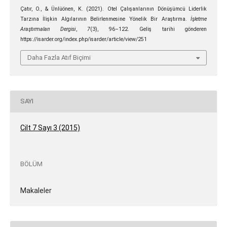
Çatır, O., & Ünlüönen, K. (2021). Otel Çalışanlarının Dönüşümcü Liderlik
Tarzına İlişkin Algılarının Belirlenmesine Yönelik Bir Araştırma.
İşletme
Araştırmaları Dergisi
,
7
(3), 96–122. Geliş tarihi gönderen
https://isarder.org/index.php/isarder/article/view/251
Daha Fazla Atıf Biçimi
SAYI
Cilt 7 Sayı 3 (2015)
BÖLÜM
Makaleler