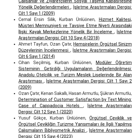
Çalişanlar ve Ziyaretçilerin Sosyal Taşıma Kapasitesine
Yönelik Değerlendirmeleri
,
İşletme Araştırmaları Dergisi:
Cilt 1 Sayı 1 (2009)
Cemal Ersin Silik, Kurban Ünlüönen,
Hizmet Kalitesi,
Müşteri Memnuniyeti ve Tavsiye Etme Niyeti Arasındaki
İlişki: Kayak Merkezlerine Yönelik Bir İnceleme
,
İşletme
Araştırmaları Dergisi: Cilt 10 Sayı 4 (2018)
Ahmet Tayfun, Ozan Çatır,
Hemşirelerin Örgütsel Sinizm
Düzeylerinin İncelenmesi
,
İşletme Araştırmaları Dergisi:
Cilt 6 Sayı 1 (2014)
Cihan Seçilmiş, Kurban Ünlüönen,
Modüler Öğretim
Sisteminin Getirdiği Uygulamaların Değerlendirilmesi:
Anadolu Otelcilik ve Turizm Meslek Liselerinde Bir Alan
Araştırması
,
İşletme Araştırmaları Dergisi: Cilt 1 Sayı 2
(2009)
Ozan Çatır, Kenan Sakallı, Hasan Armutlu, Şükran Armutlu,
Determination of Customer Satisfaction by Text Mining:
Case of Cappadocia Hotels
,
İşletme Araştırmaları
Dergisi: Cilt 12 Sayı 1 (2020)
Yusuf Gökçe, Kurban Ünlüönen,
Örgütsel Çeviklik ve
Örgütsel Çevikliğin Turizme Yansımaları ile İlgili Yapılmış
Çalışmaların Bibliyometrik Analizi
,
İşletme Araştırmaları
Dergisi: Cilt 15 Sayı 4 (2023)