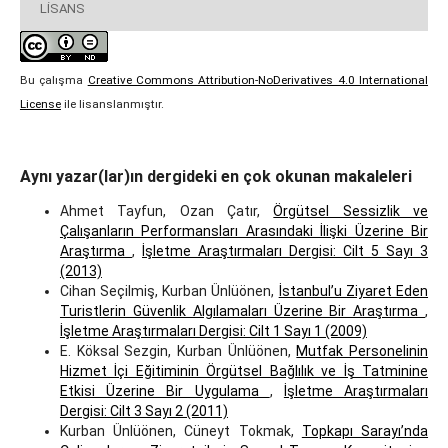
LISANS
Bu çalışma
Creative Commons Attribution-NoDerivatives 4.0 International
License
ile lisanslanmıştır.
Aynı yazar(lar)ın dergideki en çok okunan makaleleri
Ahmet Tayfun, Ozan Çatır,
Örgütsel Sessizlik ve
Çalışanların Performansları Arasındaki İlişki Üzerine Bir
Araştırma
,
İşletme Araştırmaları Dergisi: Cilt 5 Sayı 3
(2013)
Cihan Seçilmiş, Kurban Ünlüönen,
İstanbul’u Ziyaret Eden
Turistlerin Güvenlik Algılamaları Üzerine Bir Araştırma
,
İşletme Araştırmaları Dergisi: Cilt 1 Sayı 1 (2009)
E. Köksal Sezgin, Kurban Ünlüönen,
Mutfak Personelinin
Hizmet İçi Eğitiminin Örgütsel Bağlılık ve İş Tatminine
Etkisi Üzerine Bir Uygulama
,
İşletme Araştırmaları
Dergisi: Cilt 3 Sayı 2 (2011)
Kurban Ünlüönen, Cüneyt Tokmak,
Topkapı Sarayı’nda