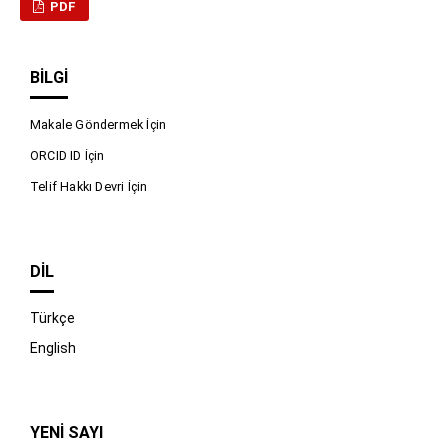
PDF
BILGI
Makale Göndermek İçin
ORCID ID İçin
Telif Hakkı Devri İçin
DIL
Türkçe
English
YENI SAYI