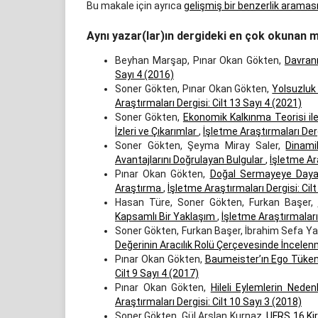
Bu makale için ayrıca
gelişmiş bir benzerlik aramas
Aynı yazar(lar)ın dergideki en çok okunan m
Beyhan Marşap, Pınar Okan Gökten,
Davran
Sayı 4 (2016)
Soner Gökten, Pınar Okan Gökten,
Yolsuzluk
Araştırmaları Dergisi: Cilt 13 Sayı 4 (2021)
Soner Gökten,
Ekonomik Kalkınma Teorisi i
İzleri ve Çıkarımlar
,
İşletme Araştırmaları Derg
Soner Gökten, Şeyma Miray Saler,
Dinami
Avantajlarını Doğrulayan Bulgular
,
İşletme Ara
Pınar Okan Gökten,
Doğal Sermayeye Dayalı
Araştırma
,
İşletme Araştırmaları Dergisi: Cil
Hasan Türe, Soner Gökten, Furkan Başer,
Kapsamlı Bir Yaklaşım
,
İşletme Araştırmaları 
Soner Gökten, Furkan Başer, İbrahim Sefa Ya
Değerinin Aracılık Rolü Çerçevesinde İncele
Pınar Okan Gökten,
Baumeister’ın Ego Tüken
Cilt 9 Sayı 4 (2017)
Pınar Okan Gökten,
Hileli Eylemlerin Nede
Araştırmaları Dergisi: Cilt 10 Sayı 3 (2018)
Soner Gökten, Gül Arslan Kurnaz,
UFRS 16 Kir