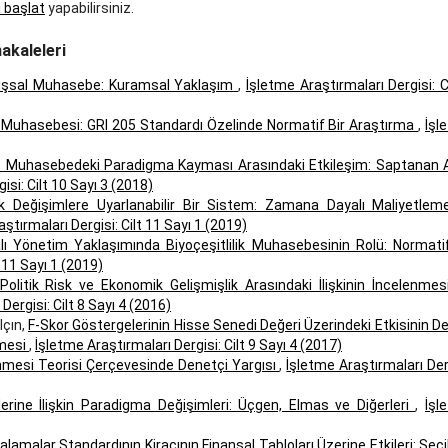
ı başlat
yapabilirsiniz.
akaleleri
ışsal Muhasebe: Kuramsal Yaklaşım
,
İşletme Araştırmaları Dergisi: C
 Muhasebesi: GRI 205 Standardı Özelinde Normatif Bir Araştırma
,
İşl
le Muhasebedeki Paradigma Kayması Arasındaki Etkileşim: Saptanan 
isi: Cilt 10 Sayı 3 (2018)
k Değişimlere Uyarlanabilir Bir Sistem: Zamana Dayalı Maliyetlem
ştırmaları Dergisi: Cilt 11 Sayı 1 (2019)
 Yönetim Yaklaşımında Biyoçeşitlilik Muhasebesinin Rolü: Normatif
t 11 Sayı 1 (2019)
Politik Risk ve Ekonomik Gelişmişlik Arasındaki İlişkinin İncelenmes
Dergisi: Cilt 8 Sayı 4 (2016)
lçın,
F-Skor Göstergelerinin Hisse Senedi Değeri Üzerindeki Etkisinin D
nmesi
,
İşletme Araştırmaları Dergisi: Cilt 9 Sayı 4 (2017)
mesi Teorisi Çerçevesinde Denetçi Yargısı
,
İşletme Araştırmaları Der
nlerine İlişkin Paradigma Değişimleri: Üçgen, Elmas ve Diğerleri
,
İşl
alamalar Standardının Kiracının Finansal Tabloları Üzerine Etkileri: Seç