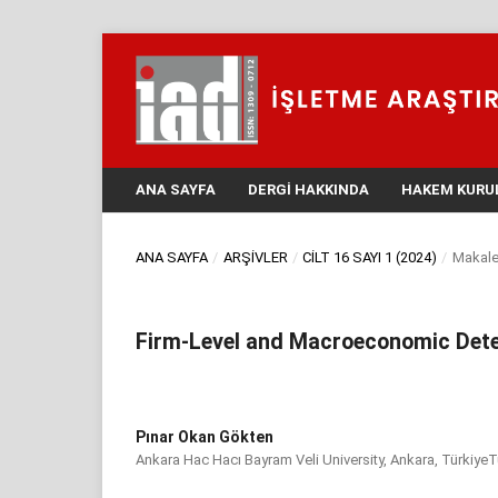
ANA SAYFA
DERGI HAKKINDA
HAKEM KURU
ANA SAYFA
/
ARŞIVLER
/
CILT 16 SAYI 1 (2024)
/
Makale
Firm-Level and Macroeconomic Dete
Pınar Okan Gökten
Ankara Hac Hacı Bayram Veli University, Ankara, TürkiyeT