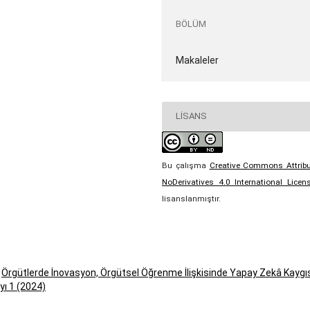
BÖLÜM
Makaleler
LISANS
Bu çalışma
Creative Commons Attribu
NoDerivatives 4.0 International Licen
lisanslanmıştır.
,
Örgütlerde İnovasyon, Örgütsel Öğrenme İlişkisinde Yapay Zekâ Kaygıs
yı 1 (2024)