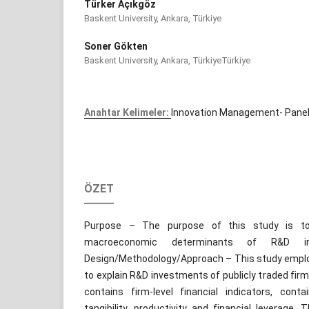
Türker Açıkgöz
Baskent University, Ankara, Türkiye
Soner Gökten
Baskent University, Ankara, TürkiyeTürkiye
Anahtar Kelimeler:
Innovation Management- Panel
ÖZET
Purpose – The purpose of this study is to
macroeconomic determinants of R&D in
Design/Methodology/Approach – This study emplo
to explain R&D investments of publicly traded firm
contains firm-level financial indicators, containi
tangibility, productivity and financial leverage