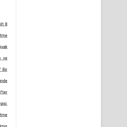
ilt 8
etme
Ayak
e ve
 Bir
inde
efter
gisi:
etme
ilmiş