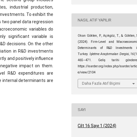
s, industrial production,
investments. To exhibit the
NASIL ATIF YAPILIR
s two panel data regression
macroeconomic variables do
Okan Gökten, P., Açıkgöz, T., & Gökten, 
ly significant variable is
(2024). Firm-Level and Macroeconom
R&D decisions. On the other
Determinants of R&D Investments 
ariation in R&D investments
Turkey.
İşletme Araştırmaları Dergisi
,
16
(1
ntly and positively influence
465–471. Geliş tarihi göndere
a negative impact on them.
https://isarder.org/index.php/isarder/artic
e/view/2104
evel R&D expenditures are
 internal determinants are
Daha Fazla Atıf Biçimi
SAYI
Cilt 16 Sayı 1 (2024)