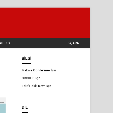
NDEKS
ARA
BILGI
Makale Göndermek İçin
ORCID ID İçin
Telif Hakkı Devri İçin
DIL