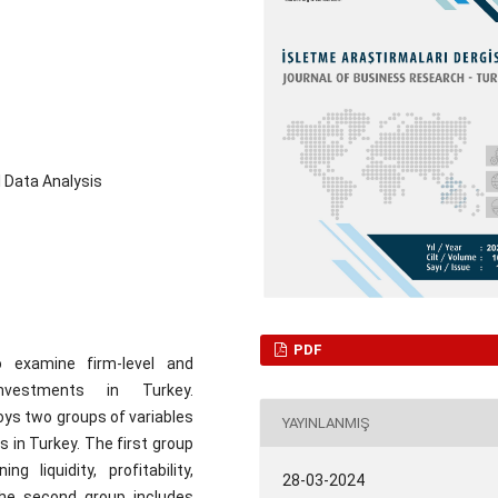
 Data Analysis
PDF
 examine firm-level and
vestments in Turkey.
ys two groups of variables
YAYINLANMIŞ
s in Turkey. The first group
ng liquidity, profitability,
28-03-2024
. The second group includes