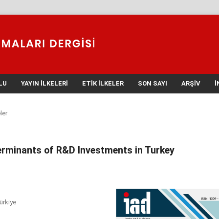
LU
YAYIN İLKELERI
ETIK İLKELER
SON SAYI
ARŞIV
İ
ler
rminants of R&D Investments in Turkey
ürkiye